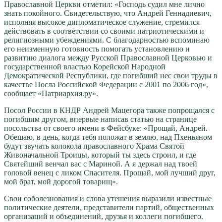
Православной Церкви отметил: «Господь судил мне лично
знать покойного. Свидетельствую, что Андрей Геннадиевич,
исполняя высокое дипломатическое служение, стремился
действовать в соответствии со своими патриотическими и
религиозными убеждениями. С благодарностью вспоминаю
его неизменную готовность помогать установлению и
развитию диалога между Русской Православной Церковью и
государственной властью Корейской Народной
Демократической Республики, где погибший нес свои труды в
качестве Посла Российской Федерации с 2001 по 2006 год»,
сообщает «Патриархия.ру».
Посол России в КНДР Андрей Мацегора также попрощался с
погибшим другом, впервые написав статью на странице
посольства от своего имени в Фейсбуке: «Прощай, Андрей.
Обещаю, в день, когда тебя положат в землю, над Пхеньяном
будут звучать колокола православного Храма Святой
Живоначальной Троицы, который ты здесь строил, и где
Святейший венчал вас с Мариной. А я держал над твоей
головой венец с ликом Спасителя. Прощай, мой лучший друг,
мой брат, мой дорогой товарищ».
Свои соболезнования и слова утешения выразили известные
политические деятели, представители партий, общественных
организаций и объединений, друзья и коллеги погибшего.