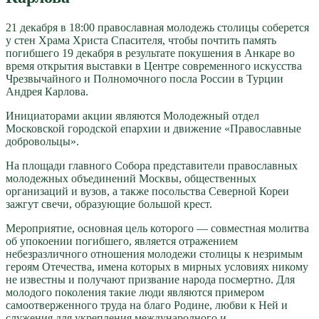
21 декабря в 18:00 православная молодежь столицы соберется
у стен Храма Христа Спасителя, чтобы почтить память
погибшего 19 декабря в результате покушения в Анкаре во
время открытия выставки в Центре современного искусства
Чрезвычайного и Полномочного посла России в Турции
Андрея Карлова.
Инициаторами акции являются Молодежный отдел
Московской городской епархии и движение «Православные
добровольцы».
На площади главного Собора представители православных
молодежных объединений Москвы, общественных
организаций и вузов, а также посольства Северной Кореи
зажгут свечи, образующие большой крест.
Мероприятие, основная цель которого — совместная молитва
об упокоении погибшего, является отражением
небезразличного отношения молодежи столицы к незримым
героям Отечества, имена которых в мирных условиях никому
не известны и получают призвание народа посмертно. Для
молодого поколения такие люди являются примером
самоотверженного труда на благо Родине, любви к Ней и
служения для укрепления международного и