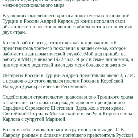
межконфессиональ
ного мира.
В условиях тяжелейшего кризиса политических отношений
Турции и России Андрей Карлов до конца исполнял свои
обязанности по восстановлению стабильности в отношениях
двух стран.
К своей работе всегда относился как к призванию: «Я
представитель третьего поколения в нашей семье, которое
работает на дипломатической службе. Мой дед пришёл на
работу в МИД в январе 1922 года. Я рос в семье дипломата, и
пример моих родителей имел для меня большое значение».
Интересы России в Турции Андрей представлял около 3,5 лет,
а незадолго до этого являлся послом России в Корейской
Народно-Демократ
ической Республике.
Содействовал строительству православного Троицкого храма
в Пхеньяне, за что был награждён орденом преподобного
Серафима Саровского III степени. Здесь же, в этом храме,
Святейший Патриарх Московский и всея Руси Кирилл венчал
Карлова с супругой Мариной.
В своем соболезновании министру иностранных дел С.В.
Лаврову, родным и близким погибшего предстоятель Русской