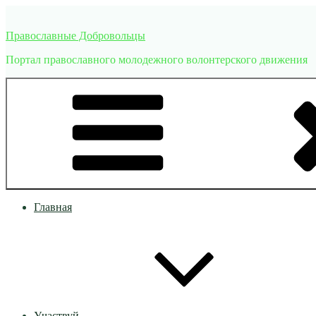
Перейти
к
Православные Добровольцы
содержимому
Портал православного молодежного волонтерского движения
Главная
Участвуй