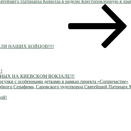
ятейшего Патриарха Кирилла в неделю Крестопоклонную в хра
ЛЯ НАШИХ БОЙЦОВ!!!!
 !
ЫХ НА КИЕВСКОМ ВОКЗАЛЕ!!!
огулки с особенными детками в рамках проекта «Сопричастие»
одобного Серафима, Саровского чудотворца Святейший Патриарх
ой!