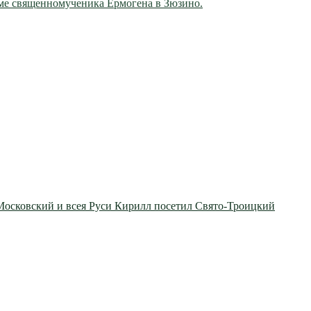
ме священномученика Ермогена в Зюзино.
 Московский и всея Руси Кирилл посетил Свято-Троицкий