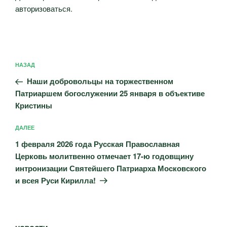
авторизоваться
.
Навигация
Предыдущая
НАЗАД
по
запись:
записям
Наши добровольцы на торжественном
Патриаршем богослужении 25 января в объективе
Кристины
Следующая
ДАЛЕЕ
запись
1 февраля 2026 года Русская Православная
Церковь молитвенно отмечает 17-ю годовщину
интронизации Святейшего Патриарха Московского
и всея Руси Кирилла!