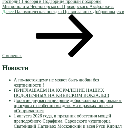
Господи! 1 ноября в Подгорице прошли похороны
Митрополита Черногорского- Приморского Амфилохия.
Следующая
Далее
Паломническая поездка Православных Добровольцев в
запись
Смоленск
Новости
А по-настоящему не может быть любви без
жертвенности !
ПРИГЛАШАЕМ НА КОРМЛЕНИЕ НАШИХ
ПОДОПЕЧНЫХ НА КИЕВСКОМ ВОКЗАЛЕ!!!
Дорогие друзья патриаршие добровольцы продолжают
прогулки с особенными детками в рамках проекта
«Сопричастие»
1 августа 2026 года, в праздник обретения мощей
преподобного Серафима, Саровского чудотворца
Святейший Патриарх Московский и всея Руси Кирилл