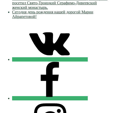
посетил Свято-Троицкий Серафимо-Дивеевский
женский монастырь.
Сегодня день рождения нашей дорогой Марии
Айрапетовой!
VK
Православные
Добровольцы
FB
Православные
Добровольцы
Instagram
Православные
Добровольцы