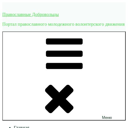
Перейти
к
Православные Добровольцы
содержимому
Портал православного молодежного волонтерского движения
Меню
Главная