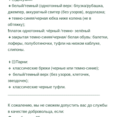
🔸белый/темный (однотонный верх: блузка/рубашка,
джемпер, аккуратный свитер (без узоров), водолазка;
🔸темно-синяя/черная юбка ниже колена (не в
обтяжку);
❗платок однотонный: чёрный /темно- зелёный
🔸закрытая темно-синяя/черная/ белая обувь: балетки,
лоферы, полуботиночки, туфли на низком каблуке,
слипоны.
👦🏻Парни:
🔹 классические брюки (черные или темно-синие);
🔹 белый/темный верх (без узоров, клеточек,
звездочек);
🔹 классические черные туфли.
____________________________________________
К сожалению, мы не сможем допустить вас до службы
в качестве добровольца, если: