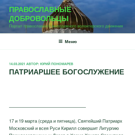
Перейти
ПРАВОСЛАВНЫЕ
к
ДОБРОВОЛЬЦЫ
содержимому
Портал православного молодежного волонтерского движения
Меню
ОПУБЛИКОВАНО
14.03.2021
АВТОР:
ЮРИЙ ПОНОМАРЕВ
ПАТРИАРШЕЕ БОГОСЛУЖЕНИЕ
—————————————————
17 и 19 марта (среда и пятница), Святейший Патриарх
Московский и всея Руси Кирилл совершит Литургию