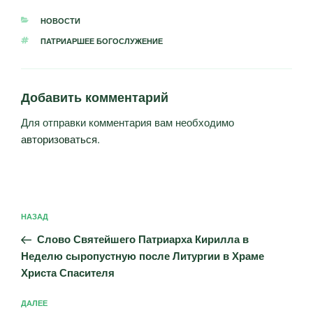
РУБРИКИ
НОВОСТИ
МЕТКИ
ПАТРИАРШЕЕ БОГОСЛУЖЕНИЕ
Добавить комментарий
Для отправки комментария вам необходимо
авторизоваться
.
Навигация
Предыдущая
НАЗАД
по
запись:
записям
Слово Святейшего Патриарха Кирилла в
Неделю сыропустную после Литургии в Храме
Христа Спасителя
Следующая
ДАЛЕЕ