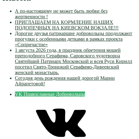
А по-настоящему не может быть любви без
жертвенности !
ПРИГЛАШАЕМ НА КОРМЛЕНИЕ НАШИХ
ПОДОПЕЧНЫХ НА КИЕВСКОМ ВОКЗАЛЕ!!!
Дорогие друзья патриаршие добровольцы продолжают
прогулки с особенными детками в рамках проекта
«Сопричастие»
1 августа 2026 года, в праздник обретения мощей
преподобного Серафима, Саровского чудотворца
Святейший Патриарх Московский и всея Руси Кирилл
посетил Свято-Троицкий Серафимо-Дивеевский
женский монастырь.
Сегодня день рождения нашей дорогой Марии
Айрапетовой!
VK Православные Добровольцы