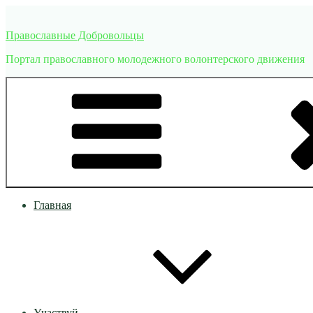
Перейти
к
Православные Добровольцы
содержимому
Портал православного молодежного волонтерского движения
Главная
Участвуй