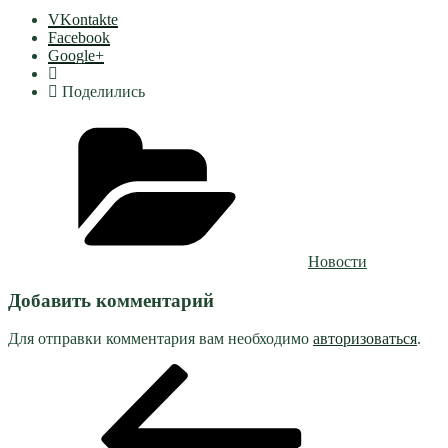
VKontakte
Facebook
Google+
Поделились
Рубрики
Новости
Добавить комментарий
Для отправки комментария вам необходимо
авторизоваться
.
Навигация
Предыдущая
запись:
по
записям