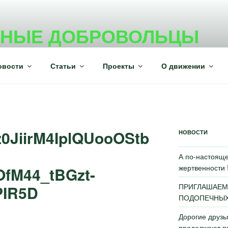
ВНЫЕ ДОБРОВОЛЬЦЫ
ежного волонтерского движения
овости
Статьи
Проекты
О движении
iz0JiirM4IplQUooOStb
НОВОСТИ
А по-настояще
жертвенности 
fM44_tBGzt-
ПРИГЛАШАЕМ
PIR5D
ПОДОПЕЧНЫХ 
Дорогие друз
продолжают пр