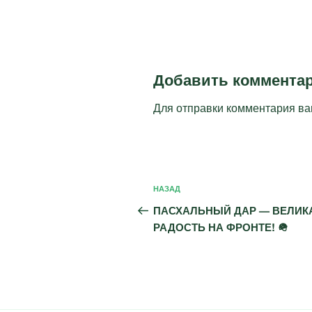
Добавить коммента
Для отправки комментария в
Навигация
Предыдущая
НАЗАД
по
запись:
ПАСХАЛЬНЫЙ ДАР — ВЕЛИК
записям
РАДОСТЬ НА ФРОНТЕ! 🪖