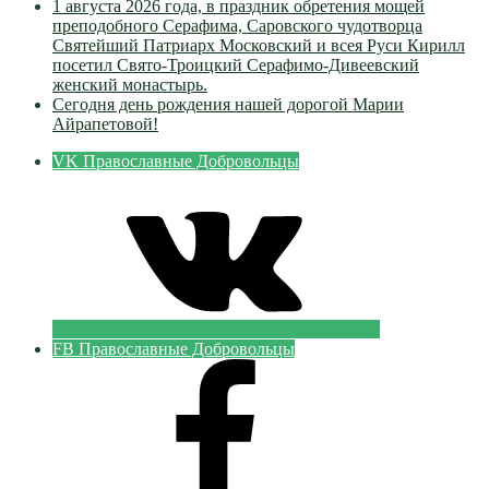
1 августа 2026 года, в праздник обретения мощей
преподобного Серафима, Саровского чудотворца
Святейший Патриарх Московский и всея Руси Кирилл
посетил Свято-Троицкий Серафимо-Дивеевский
женский монастырь.
Сегодня день рождения нашей дорогой Марии
Айрапетовой!
VK Православные Добровольцы
FB Православные Добровольцы