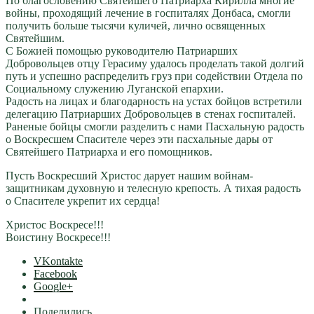
По благословению Святейшего Патриарха Кирилла многие
войны, проходящий лечение в госпиталях Донбаса, смогли
получить больше тысячи куличей, лично освященных
Святейшим.
С Божией помощью руководителю Патриарших
Добровольцев отцу Герасиму удалось проделать такой долгий
путь и успешно распределить груз при содействии Отдела по
Социальному служению Луганской епархии.
Радость на лицах и благодарность на устах бойцов встретили
делегацию Патриарших Добровольцев в стенах госпиталей.
Раненые бойцы смогли разделить с нами Пасхальную радость
о Воскресшем Спасителе через эти пасхальные дары от
Святейшего Патриарха и его помощников.
Пусть Воскресший Христос дарует нашим войнам-
защитникам духовную и телесную крепость. А тихая радость
о Спасителе укрепит их сердца!
Христос Воскресе!!!
Воистину Воскресе!!!
VKontakte
Facebook
Google+
Поделились