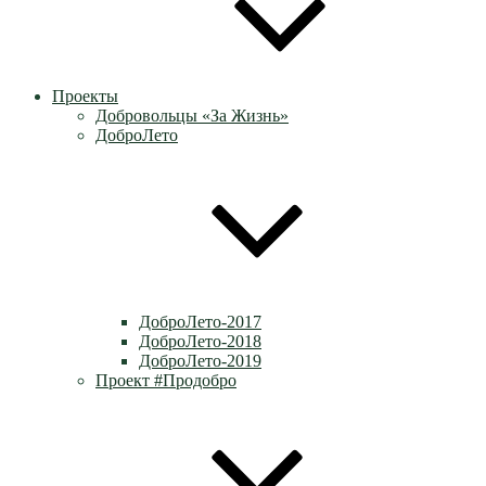
Проекты
Добровольцы «За Жизнь»
ДоброЛето
ДоброЛето-2017
ДоброЛето-2018
ДоброЛето-2019
Проект #Продобро