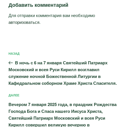
Добавить комментарий
Для отправки комментария вам необходимо
авторизоваться
.
Навигация
Предыдущая
НАЗАД
по
запись:
записям
В ночь с 6 на 7 января Святейший Патриарх
Московский и всея Руси Кирилл возглавил
служение ночной Божественной Литургии в
Кафедральном соборном Храме Христа Спасителя.
Следующая
ДАЛЕЕ
запись
Вечером 7 января 2025 года, в праздник Рождества
Господа Бога и Спаса нашего Иисуса Христа,
Святейший Патриарх Московский и всея Руси
Кирилл совершил великую вечерню в