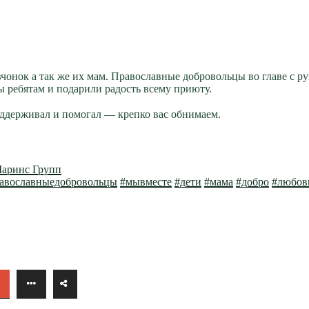
вчонок а так же их мам. Православные добровольцы во главе 
ы ребятам и подарили радость всему приюту.
оддерживал и помогал — крепко вас обнимаем.
аринс Групп
авославныедобровольцы
#мывместе
#дети
#мама
#добро
#любов