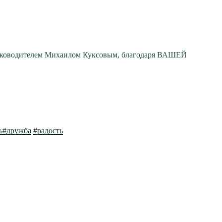
с руководителем Михаилом Куксовым, благодаря ВАШЕЙ
ь
#дружба
#радость