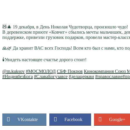
🧸🎄 19 декабря, в День Николая Чудотворца, произошло чудо!
В деревенском приюте «Ковчег» сбылись мечты мальчишек, де
поддержке, привезли грузовик подарков, провели мастер-класс
⠀
🙏🌿 Да хранит ВАС всех Господь! Всем кто был с нами, кто п
⠀
🕯Увидеть настоящее счастье дорого стоит!
@m.kuksov
#МОСМОЛОД
СБФ Покров
Кинокомпания Союз М
#НиднябезБога
#СлаваБогузавсе
#делацеркви
#православие
#пр
VKontakte
Facebook
Google+