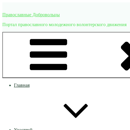
Перейти
к
Православные Добровольцы
содержимому
Портал православного молодежного волонтерского движения
Главная
Участвуй