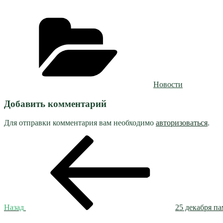
Рубрики
Новости
Добавить комментарий
Для отправки комментария вам необходимо
авторизоваться
.
Навигация
Предыдущая
запись:
по
записям
Назад
25 декабря п
Следующая