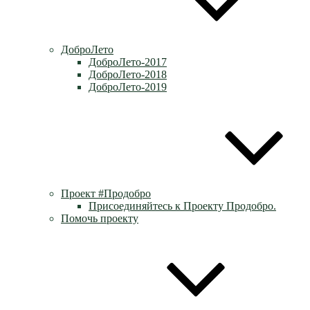
ДоброЛето
ДоброЛето-2017
ДоброЛето-2018
ДоброЛето-2019
Проект #Продобро
Присоединяйтесь к Проекту Продобро.
Помочь проекту