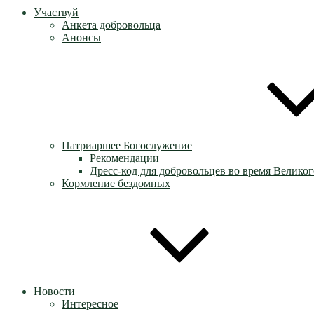
Участвуй
Анкета добровольца
Анонсы
Патриаршее Богослужение
Рекомендации
Дресс-код для добровольцев во время Великог
Кормление бездомных
Новости
Интересное