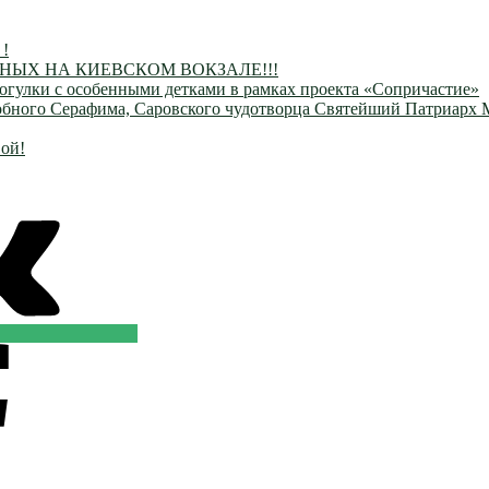
 !
ЫХ НА КИЕВСКОМ ВОКЗАЛЕ!!!
огулки с особенными детками в рамках проекта «Сопричастие»
одобного Серафима, Саровского чудотворца Святейший Патриарх
ой!