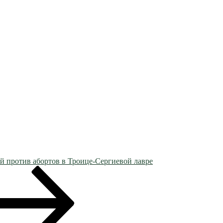
й против абортов в Троице-Сергиевой лавре