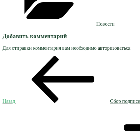
Новости
Добавить комментарий
Для отправки комментария вам необходимо
авторизоваться
.
Навигация
Предыдущая
запись:
по
записям
Назад
Сбор подписе
Следующая
запись