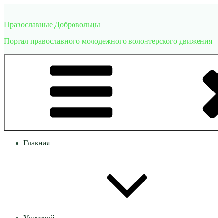
Перейти
к
Православные Добровольцы
содержимому
Портал православного молодежного волонтерского движения
Главная
Участвуй