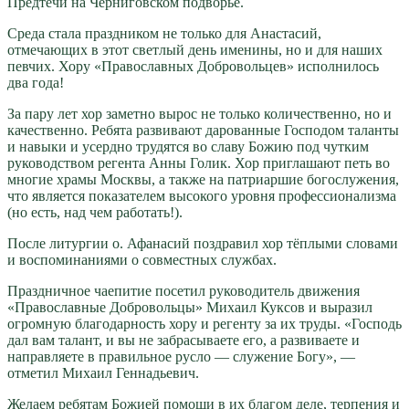
Предтечи на Черниговском подворье.
Среда стала праздником не только для Анастасий,
отмечающих в этот светлый день именины, но и для наших
певчих. Хору «Православных Добровольцев» исполнилось
два года!
За пару лет хор заметно вырос не только количественно, но и
качественно. Ребята развивают дарованные Господом таланты
и навыки и усердно трудятся во славу Божию под чутким
руководством регента Анны Голик. Хор приглашают петь во
многие храмы Москвы, а также на патриаршие богослужения,
что является показателем высокого уровня профессионализма
(но есть, над чем работать!).
После литургии о. Афанасий поздравил хор тёплыми словами
и воспоминаниями о совместных службах.
Праздничное чаепитие посетил руководитель движения
«Православные Добровольцы» Михаил Куксов и выразил
огромную благодарность хору и регенту за их труды. «Господь
дал вам талант, и вы не забрасываете его, а развиваете и
направляете в правильное русло — служение Богу», —
отметил Михаил Геннадьевич.
Желаем ребятам Божией помощи в их благом деле, терпения и