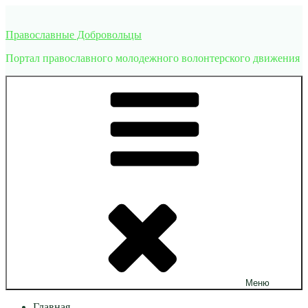
Перейти
к
Православные Добровольцы
содержимому
Портал православного молодежного волонтерского движения
Меню
Главная