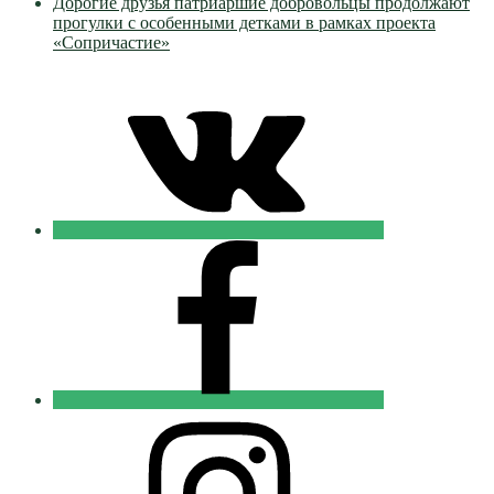
Дорогие друзья патриаршие добровольцы продолжают
прогулки с особенными детками в рамках проекта
«Сопричастие»
VK
Православные
Добровольцы
FB
Православные
Добровольцы
Instagram
Православные
Добровольцы