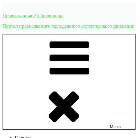
Перейти
к
Православные Добровольцы
содержимому
Портал православного молодежного волонтерского движения
Меню
Главная