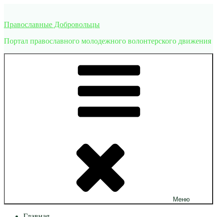
Перейти
к
Православные Добровольцы
содержимому
Портал православного молодежного волонтерского движения
Меню
Главная