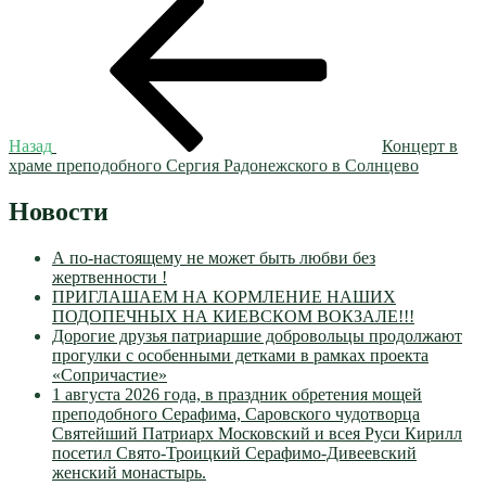
Навигация
запись:
по
записям
Назад
Концерт в
храме преподобного Сергия Радонежского в Солнцево
Новости
А по-настоящему не может быть любви без
жертвенности !
ПРИГЛАШАЕМ НА КОРМЛЕНИЕ НАШИХ
ПОДОПЕЧНЫХ НА КИЕВСКОМ ВОКЗАЛЕ!!!
Дорогие друзья патриаршие добровольцы продолжают
прогулки с особенными детками в рамках проекта
«Сопричастие»
1 августа 2026 года, в праздник обретения мощей
преподобного Серафима, Саровского чудотворца
Святейший Патриарх Московский и всея Руси Кирилл
посетил Свято-Троицкий Серафимо-Дивеевский
женский монастырь.