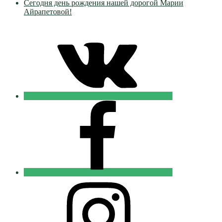
Сегодня день рождения нашей дорогой Марии
Айрапетовой!
VK
Православные
Добровольцы
FB
Православные
Добровольцы
Instagram
Православные
Добровольцы