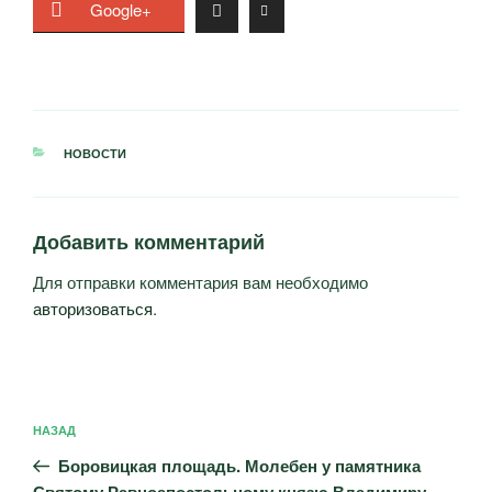
Google+
РУБРИКИ
НОВОСТИ
Добавить комментарий
Для отправки комментария вам необходимо
авторизоваться
.
Навигация
Предыдущая
НАЗАД
по
запись:
записям
Боровицкая площадь. Молебен у памятника
Святому Равноапостольному князю Владимиру.