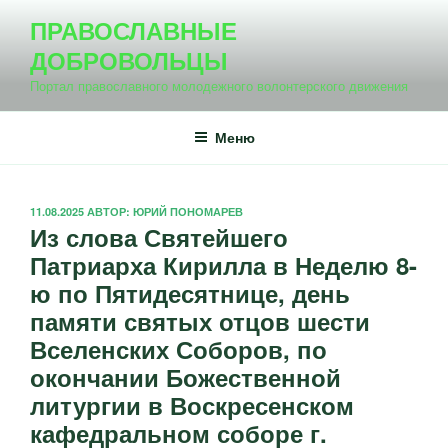
Перейти
ПРАВОСЛАВНЫЕ
к
ДОБРОВОЛЬЦЫ
содержимому
Портал православного молодежного волонтерского движения
Меню
ОПУБЛИКОВАНО
11.08.2025
АВТОР:
ЮРИЙ ПОНОМАРЕВ
Из слова Святейшего
Патриарха Кирилла ️в Неделю 8-
ю по Пятидесятнице, день
памяти святых отцов шести
Вселенских Соборов, по
окончании Божественной
литургии в Воскресенском
кафедральном соборе г.