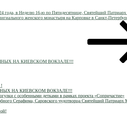
024 года, в Неделю 16-ю по Пятидесятнице, Святейший Патриар
пигиального женского монастыря на Карповке в Санкт-Петербур
ЫХ НА КИЕВСКОМ ВОКЗАЛЕ!!!
 !
ЫХ НА КИЕВСКОМ ВОКЗАЛЕ!!!
огулки с особенными детками в рамках проекта «Сопричастие»
одобного Серафима, Саровского чудотворца Святейший Патриарх
ой!