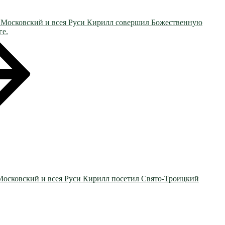
х Московский и всея Руси Кирилл совершил Божественную
ге.
 Московский и всея Руси Кирилл посетил Свято-Троицкий