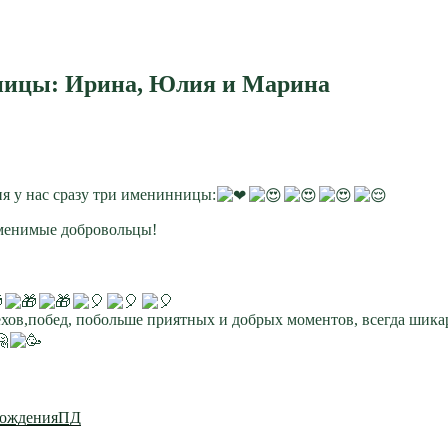
инницы: Ирина, Юлия и Марина
ня у нас сразу три именинницы:
менимые добровольцы!
ехов,побед, побольше приятных и добрых моментов, всегда шика
рожденияПД