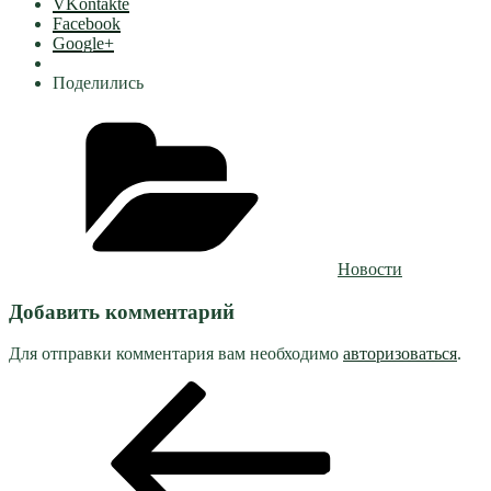
VKontakte
Facebook
Google+
Поделились
Рубрики
Новости
Добавить комментарий
Для отправки комментария вам необходимо
авторизоваться
.
Навигация
Предыдущая
запись:
по
записям