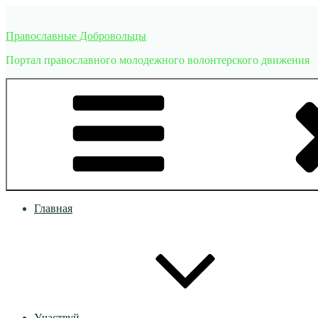
Перейти
к
Православные Добровольцы
содержимому
Портал православного молодежного волонтерского движения
Главная
Участвуй