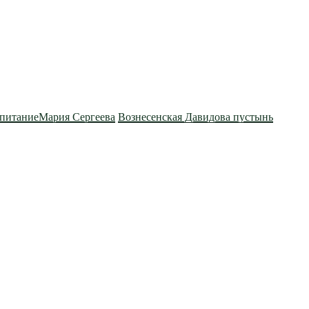
питание
Мария Сергеева
Вознесенская Давидова пустынь