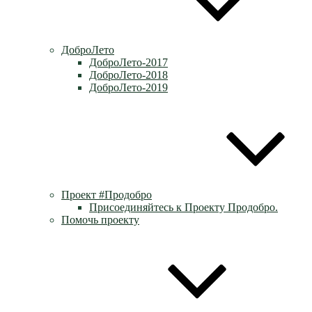
ДоброЛето
ДоброЛето-2017
ДоброЛето-2018
ДоброЛето-2019
Проект #Продобро
Присоединяйтесь к Проекту Продобро.
Помочь проекту