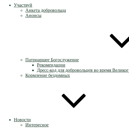
Участвуй
Анкета добровольца
Анонсы
Патриаршее Богослужение
Рекомендации
Дресс-код для добровольцев во время Великог
Кормление бездомных
Новости
Интересное