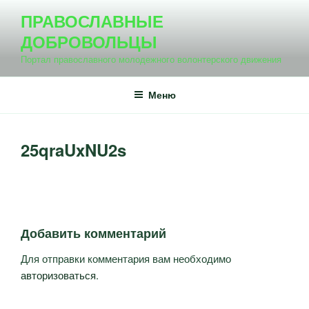
Перейти
ПРАВОСЛАВНЫЕ
к
ДОБРОВОЛЬЦЫ
содержимому
Портал православного молодежного волонтерского движения
Меню
25qraUxNU2s
Добавить комментарий
Для отправки комментария вам необходимо
авторизоваться
.