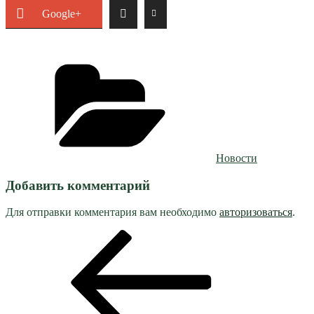
Google+
Рубрики
Новости
Добавить комментарий
Для отправки комментария вам необходимо
авторизоваться
.
Навигация
Предыдущая
запись:
по
записям