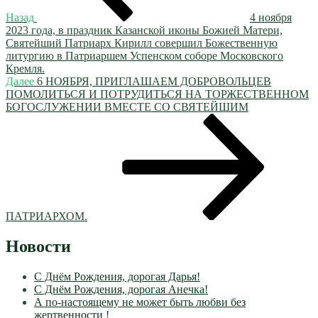
Назад
4 ноября
2023 года, в праздник Казанской иконы Божией Матери,
Святейший Патриарх Кирилл совершил Божественную
литургию в Патриаршем Успенском соборе Московского
Кремля.
Следующая
Далее
6 НОЯБРЯ, ПРИГЛАШАЕМ ДОБРОВОЛЬЦЕВ
запись
ПОМОЛИТЬСЯ И ПОТРУДИТЬСЯ НА ТОРЖЕСТВЕННОМ
БОГОСЛУЖЕНИИ ВМЕСТЕ СО СВЯТЕЙШИМ
ПАТРИАРХОМ.
Новости
С Днём Рождения, дорогая Дарья!
С Днём Рождения, дорогая Анечка!
А по-настоящему не может быть любви без
жертвенности !