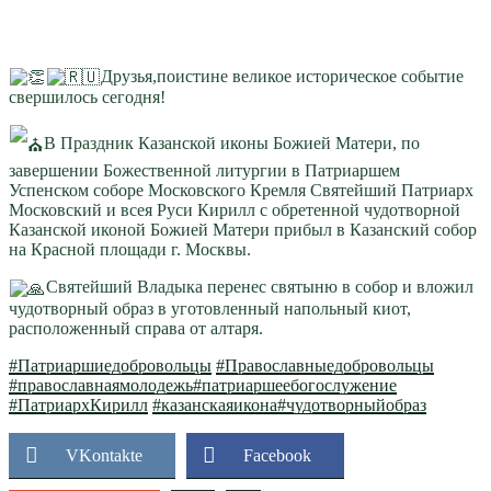
Друзья,поистине великое историческое событие
свершилось сегодня!
В Праздник Казанской иконы Божией Матери, по
завершении Божественной литургии в Патриаршем
Успенском соборе Московского Кремля Святейший Патриарх
Московский и всея Руси Кирилл с обретенной чудотворной
Казанской иконой Божией Матери прибыл в Казанский собор
на Красной площади г. Москвы.
Святейший Владыка перенес святыню в собор и вложил
чудотворный образ в уготовленный напольный киот,
расположенный справа от алтаря.
#Патриаршиедобровольцы
#Православныедобровольцы
#православнаямолодежь
#патриаршеебогослужение
#ПатриархКирилл
#казанскаяикона
#чудотворныйобраз
VKontakte
Facebook