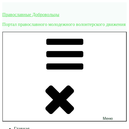
Перейти
к
Православные Добровольцы
содержимому
Портал православного молодежного волонтерского движения
Меню
Главная