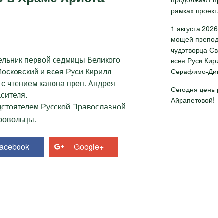
рамках проект
1 августа 2026
мощей препод
чудотворца Св
ельник первой седмицы Великого
всея Руси Кир
осковский и всея Руси Кирилл
Серафимо-Див
с чтением канона преп. Андрея
Сегодня день
сителя.
Айрапетовой!
едстоятелем Русской Православной
ровольцы.
acebook
Google+