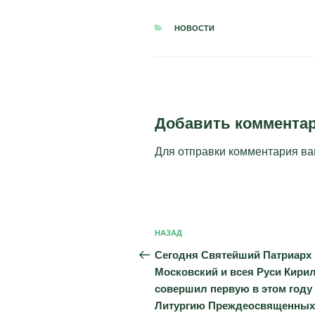
РУБРИКИ
НОВОСТИ
Добавить коммента
Для отправки комментария в
Навигация
Предыдущая
НАЗАД
по
запись:
Сегодня Святейший Патриарх
записям
Московский и всея Руси Кири
совершил первую в этом году
Литургию Преждеосвященных