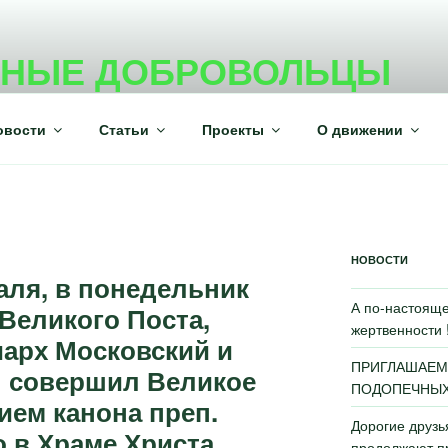
ВНЫЕ ДОБРОВОЛЬЦЫ
ежного волонтерского движения
овости
Статьи
Проекты
О движении
НОВОСТИ
аля, в понедельник
А по-настояще
Великого Поста,
жертвенности 
арх Московский и
ПРИГЛАШАЕМ
л совершил Великое
ПОДОПЕЧНЫХ 
ием канона преп.
Дорогие друз
о в Храме Христа
продолжают пр