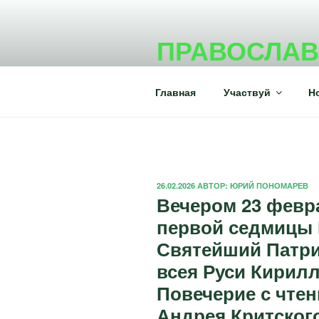
Перейти
к
ПРАВОСЛА
содержимому
Портал православного молод
Главная
Участвуй
Н
ОПУБЛИКОВАНО
26.02.2026
АВТОР:
ЮРИЙ ПОНОМАРЕВ
Вечером 23 февр
первой седмицы 
Святейший Патри
всея Руси Кирил
Повечерие с чтен
Андрея Критског