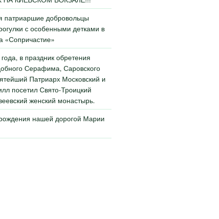
ья патриаршие добровольцы
огулки с особенными детками в
а «Сопричастие»
 года, в праздник обретения
обного Серафима, Саровского
ятейший Патриарх Московский и
илл посетил Свято-Троицкий
еевский женский монастырь.
 рождения нашей дорогой Марии