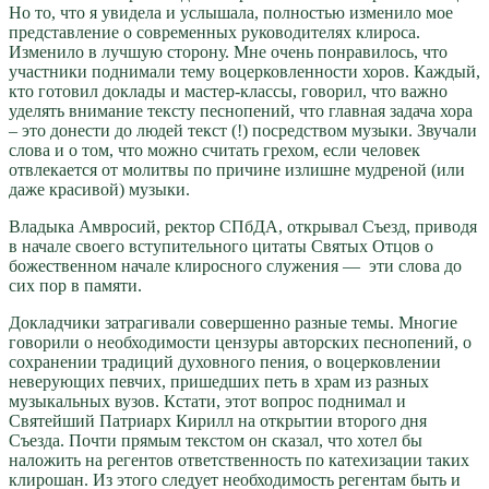
Но то, что я увидела и услышала, полностью изменило мое
представление о современных руководителях клироса.
Изменило в лучшую сторону. Мне очень понравилось, что
участники поднимали тему воцерковленности хоров. Каждый,
кто готовил доклады и мастер-классы, говорил, что важно
уделять внимание тексту песнопений, что главная задача хора
– это донести до людей текст (!) посредством музыки. Звучали
слова и о том, что можно считать грехом, если человек
отвлекается от молитвы по причине излишне мудреной (или
даже красивой) музыки.
Владыка Амвросий, ректор СПбДА, открывал Съезд, приводя
в начале своего вступительного цитаты Святых Отцов о
божественном начале клиросного служения — эти слова до
сих пор в памяти.
Докладчики затрагивали совершенно разные темы. Многие
говорили о необходимости цензуры авторских песнопений, о
сохранении традиций духовного пения, о воцерковлении
неверующих певчих, пришедших петь в храм из разных
музыкальных вузов. Кстати, этот вопрос поднимал и
Святейший Патриарх Кирилл на открытии второго дня
Съезда. Почти прямым текстом он сказал, что хотел бы
наложить на регентов ответственность по катехизации таких
клирошан. Из этого следует необходимость регентам быть и