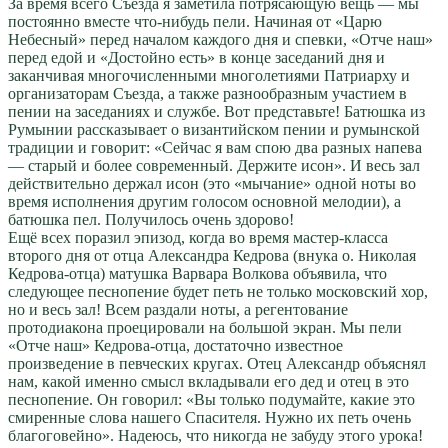
За время всего Съезда я заметила потрясающую вещь — мы
постоянно вместе что-нибудь пели. Начиная от «Царю
Небесный» перед началом каждого дня и спевки, «Отче наш»
перед едой и «Достойно есть» в конце заседаний дня и
заканчивая многочисленными многолетиями Патриарху и
организаторам Съезда, а также разнообразным участием в
пении на заседаниях и службе. Вот представьте! Батюшка из
Румынии рассказывает о византийском пении и румынской
традиции и говорит: «Сейчас я вам спою два разных напева
— старый и более современный. Держите исон». И весь зал
действительно держал исон (это «мычание» одной ноты во
время исполнения другим голосом основной мелодии), а
батюшка пел. Получилось очень здорово!
Ещё всех поразил эпизод, когда во время мастер-класса
второго дня от отца Александра Кедрова (внука о. Николая
Кедрова-отца) матушка Варвара Волкова объявила, что
следующее песнопение будет петь не только московский хор,
но и весь зал! Всем раздали ноты, а регентование
протодиакона проецировали на большой экран. Мы пели
«Отче наш» Кедрова-отца, достаточно известное
произведение в певческих кругах. Отец Александр объяснял
нам, какой именно смысл вкладывали его дед и отец в это
песнопение. Он говорил: «Вы только подумайте, какие это
смиренные слова нашего Спасителя. Нужно их петь очень
благоговейно». Надеюсь, что никогда не забуду этого урока!