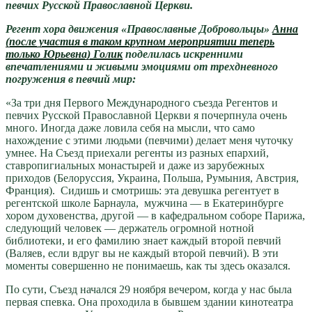
певчих Русской Православной Церкви.
Регент хора движения «Православные Добровольцы»
Анна
(после участия в таком крупном мероприятии теперь
только Юрьевна) Голик
поделилась искренними
впечатлениями и живыми эмоциями от трехдневного
погружения в певчий мир:
«За три дня Первого Международного съезда Регентов и
певчих Русской Православной Церкви я почерпнула очень
много. Иногда даже ловила себя на мысли, что само
нахождение с этими людьми (певчими) делает меня чуточку
умнее. На Съезд приехали регенты из разных епархий,
ставропигиальных монастырей и даже из зарубежных
приходов (Белоруссия, Украина, Польша, Румыния, Австрия,
Франция). Сидишь и смотришь: эта девушка регентует в
регентской школе Барнаула, мужчина — в Екатеринбурге
хором духовенства, другой — в кафедральном соборе Парижа,
следующий человек — держатель огромной нотной
библиотеки, и его фамилию знает каждый второй певчий
(Валяев, если вдруг вы не каждый второй певчий). В эти
моменты совершенно не понимаешь, как ты здесь оказался.
По сути, Съезд начался 29 ноября вечером, когда у нас была
первая спевка. Она проходила в бывшем здании кинотеатра