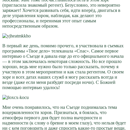
(пригласила знакомый регент). Безусловно, это невероятно
заряжает! Хочется развивать себя, идти вперёд, двигаться в
деле управления хором, наблюдая, как делают это
профессионалы, и перенимая этот опыт самым
непосредственным образом.
В первый же день, помимо прочего, я участвовала в съемках
программы «Твое дело» телеканала «Спас». Самое первое
интервью о Съезде я давала еще до его официального начала
— в этом заключалась некоторая сложность. Но все прошло
хорошо, ведь мне нужно было только рассказать, почему я
участвую в этом мероприятии и как стала регентом. О своем
хоре и всех датах наших служб я могу рассказать всегда и
везде (даже если меня разбудят посреди ночи). С Божией
помощью интервью удалось!
Мне очень понравилось, что на Съезде поднималась тема
воцерковленности хоров. Признаться, я боялась, что
атмосфера первого дня будет полна вычурности и
надменности (к слову о бревне в моем глазу), что нельзя будет
ни с кем поговорить и даже спросить какие-то простые вещи.