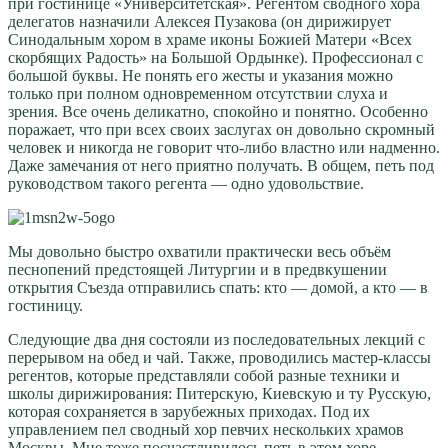
при гостинице «Университетская». Регентом сводного хора
делегатов назначили Алексея Пузакова (он дирижирует
Синодальным хором в храме иконы Божией Матери «Всех
скорбящих Радость» на Большой Ордынке). Профессионал с
большой буквы. Не понять его жесты и указания можно
только при полном одновременном отсутствии слуха и
зрения. Все очень деликатно, спокойно и понятно. Особенно
поражает, что при всех своих заслугах он довольно скромный
человек и никогда не говорит что-либо властно или надменно.
Даже замечания от него приятно получать. В общем, петь под
руководством такого регента — одно удовольствие.
Мы довольно быстро охватили практически весь объём
песнопений предстоящей Литургии и в предвкушении
открытия Съезда отправились спать: кто — домой, а кто — в
гостиницу.
Следующие два дня состояли из последовательных лекций с
перерывом на обед и чай. Также, проводились мастер-классы
регентов, которые представляли собой разные техники и
школы дирижирования: Питерскую, Киевскую и ту Русскую,
которая сохраняется в зарубежных приходах. Под их
управлением пел сводный хор певчих нескольких храмов
Москвы. Мне тоже посчастливилось петь в этом хоре