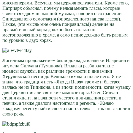
миссионерами. Все-таки мы церковнослужители. Кроме того,
Патриарх объяснял, почему нельзя менять гласы, которые
являются ядром церковной музыки, говорил о сохранении
Синодального осмогласия (определенного напева гласов).
Также, (эта мысль мне очень понравилась!) деление на
правый и левый хоры должно быть только по
местоположению в храме, а само пение должно быть равным
по уровню в двух хорах.
Логичным продолжением были доклады владыки Илариона и
игумена Силуана (Туманова). Владыка разбирал такие
нюансы службы, как различие громкости и динамики
Херувимской песни до Великого входа и после него. Я не
знала, что традиция петь «Яко да Царя» громче и быстрее
взялась не из Типикона, а из эпохи помпезности, когда музыку
для Церкви писали светские композиторы. Отец Силуан
ставил акцент на важности частого причащения регента и
певчих, а также диалога настоятеля и регента. «Желаю
каждому регенту найти своего настоятеля» — так он закончил
свою речь.