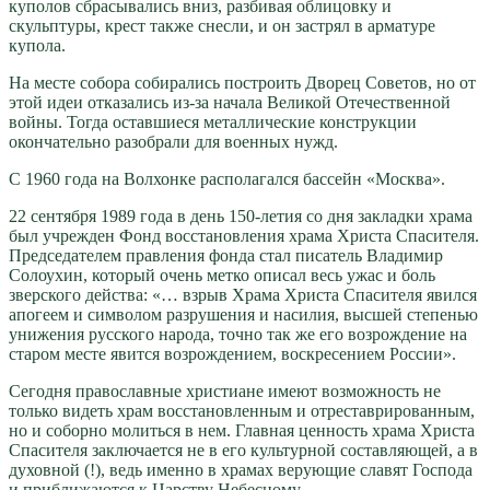
куполов сбрасывались вниз, разбивая облицовку и
скульптуры, крест также снесли, и он застрял в арматуре
купола.
На месте собора собирались построить Дворец Советов, но от
этой идеи отказались из-за начала Великой Отечественной
войны. Тогда оставшиеся металлические конструкции
окончательно разобрали для военных нужд.
С 1960 года на Волхонке располагался бассейн «Москва».
22 сентября 1989 года в день 150-летия со дня закладки храма
был учрежден Фонд восстановления храма Христа Спасителя.
Председателем правления фонда стал писатель Владимир
Солоухин, который очень метко описал весь ужас и боль
зверского действа: «… взрыв Храма Христа Спасителя явился
апогеем и символом разрушения и насилия, высшей степенью
унижения русского народа, точно так же его возрождение на
старом месте явится возрождением, воскресением России».
Сегодня православные христиане имеют возможность не
только видеть храм восстановленным и отреставрированным,
но и соборно молиться в нем. Главная ценность храма Христа
Спасителя заключается не в его культурной составляющей, а в
духовной (!), ведь именно в храмах верующие славят Господа
и приближаются к Царству Небесному.