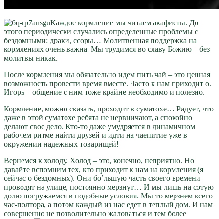
Каждое кормление мы читаем акафисты. До
этого периодически случались определенные проблемы с
бездомными: драки, ссоры… Молитвенная поддержка на
кормлениях очень важна. Мы трудимся во славу Божию – без
молитвы никак.
После кормления мы обязательно идем пить чай – это ценная
возможность провести время вместе. Часто к нам приходит о.
Игорь – общение с ним тоже крайне необходимо и полезно.
Кормление, можно сказать, проходит в суматохе… Радует, что
даже в этой суматохе ребята не нервничают, а спокойно
делают свое дело. Кто-то даже умудряется в динамичном
рабочем ритме найти друзей и идти на чаепитие уже в
окружении надежных товарищей!
Вернемся к холоду. Холод – это, конечно, неприятно. Но
давайте вспомним тех, кто приходит к нам на кормления (я
сейчас о бездомных). Они бо’льшую часть своего времени
проводят на улице, постоянно мерзнут… И мы лишь на сотую
долю погружаемся в подобные условия. Мы-то мерзнем всего
час-полтора, а потом каждый из нас едет в теплый дом. И нам
совершенно не позволительно жаловаться и тем более