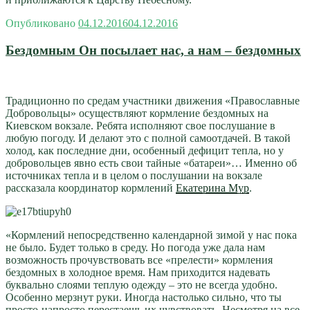
Опубликовано
04.12.2016
04.12.2016
Бездомным Он посылает нас, а нам – бездомных
Традиционно по средам участники движения «Православные
Добровольцы» осуществляют кормление бездомных на
Киевском вокзале. Ребята исполняют свое послушание в
любую погоду. И делают это с полной самоотдачей. В такой
холод, как последние дни, особенный дефицит тепла, но у
добровольцев явно есть свои тайные «батареи»… Именно об
источниках тепла и в целом о послушании на вокзале
рассказала координатор кормлений
Екатерина Мур
.
«Кормлений непосредственно календарной зимой у нас пока
не было. Будет только в среду. Но погода уже дала нам
возможность прочувствовать все «прелести» кормления
бездомных в холодное время. Нам приходится надевать
буквально слоями теплую одежду – это не всегда удобно.
Особенно мерзнут руки. Иногда настолько сильно, что ты
просто-напросто перестаешь их чувствовать. Несмотря на все