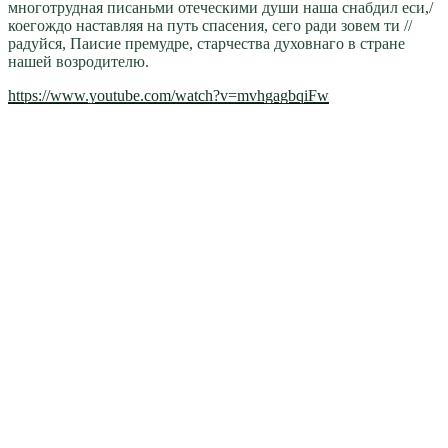
многотрудная писаньми отеческими души наша снабдил еси,/
коегождо наставляя на путь спасения, сего ради зовем ти //
радуйся, Паисие премудре, старчества духовнаго в стране
нашей возродителю.
https://www.youtube.com/watch?v=mvhgagbqiFw