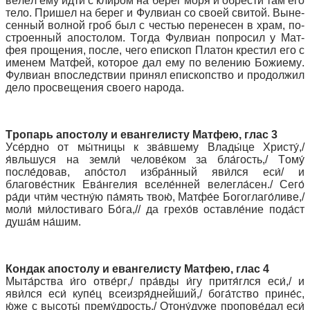
ве­лел ему ид­ти с кли­ром на бе­рег мо­ря и об­ре­сти там его
те­ло. При­шел на бе­рег и Фул­ви­ан со сво­ей сви­той. Вы­не­
сен­ный вол­ной гроб был с че­стью пе­ре­не­сен в храм, по­
стро­ен­ный апо­сто­лом. То­гда Фул­ви­ан по­про­сил у Мат­
фея про­ще­ния, по­сле, че­го епи­скоп Пла­тон кре­стил его с
име­нем Мат­фей, ко­то­рое дал ему по ве­ле­нию Бо­жи­е­му.
Фул­ви­ан впо­след­ствии при­нял епи­скоп­ство и про­дол­жил
де­ло про­све­ще­ния сво­е­го на­ро­да.
Тропарь апостолу и евангелисту Матфею, глас 3
Усе́рдно от мы́тницы к зва́вшему Влады́це Христу́,/
я́вльшуся на земли́ челове́ком за бла́гость,/ Тому́
после́довав, апо́стол избра́нный яви́лся еси́/ и
благове́стник Ева́нгелия вселе́нней велегла́сен./ Сего́
ра́ди чти́м честну́ю па́мять твою́, Матфе́е Богоглаго́ливе,/
моли́ ми́лостиваго Бо́га,// да грехо́в оставле́ние пода́ст
душа́м на́шим.
Кондак апостолу и евангелисту Матфею, глас 4
Мыта́рства и́го отве́рг,/ пра́вды и́гу притя́глся еси́,/ и
яви́лся еси́ купе́ц всеизря́днейший,/ бога́тство прине́с,
ю́же с высоты́ прему́дрость./ Отону́дуже пропове́дал еси́