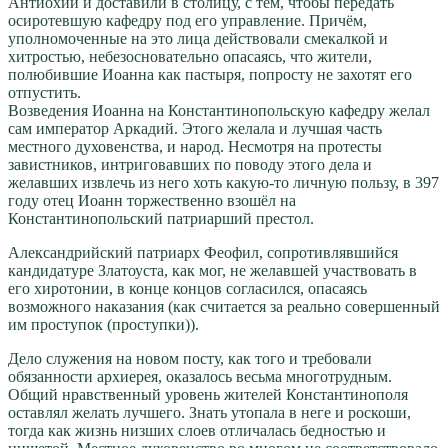
Антиохии и доставили в столицу, с тем, чтобы передать
осиротевшую кафедру под его управление. Причём,
уполномоченные на это лица действовали смекалкой и
хитростью, небезосновательно опасаясь, что жители,
полюбившие Иоанна как пастыря, попросту не захотят его
отпустить.
Возведения Иоанна на Константинопольскую кафедру желал
сам император Аркадий. Этого желала и лучшая часть
местного духовенства, и народ. Несмотря на протесты
завистников, интриговавших по поводу этого дела и
желавших извлечь из него хоть какую-то личную пользу, в 397
году отец Иоанн торжественно взошёл на
Константинопольский патриарший престол.
Александрийский патриарх Феофил, сопротивлявшийся
кандидатуре Златоуста, как мог, не желавшей участвовать в
его хиротонии, в конце концов согласился, опасаясь
возможного наказания (как считается за реально совершенный
им проступок (проступки)).
Дело служения на новом посту, как того и требовали
обязанности архиерея, оказалось весьма многотрудным.
Общий нравственный уровень жителей Константинополя
оставлял желать лучшего. Знать утопала в неге и роскоши,
тогда как жизнь низших слоев отличалась бедностью и