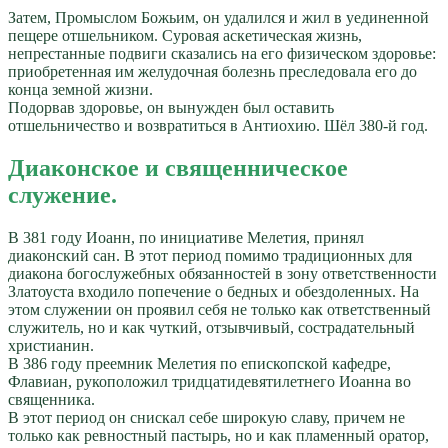
Затем, Промыслом Божьим, он удалился и жил в уединенной
пещере отшельником. Суровая аскетическая жизнь,
непрестанные подвиги сказались на его физическом здоровье:
приобретенная им желудочная болезнь преследовала его до
конца земной жизни.
Подорвав здоровье, он вынужден был оставить
отшельничество и возвратиться в Антиохию. Шёл 380-й год.
Диаконское и священническое
служение.
В 381 году Иоанн, по инициативе Мелетия, принял
диаконский сан. В этот период помимо традиционных для
диакона богослужебных обязанностей в зону ответственности
Златоуста входило попечение о бедных и обездоленных. На
этом служении он проявил себя не только как ответственный
служитель, но и как чуткий, отзывчивый, сострадательный
христианин.
В 386 году преемник Мелетия по епископской кафедре,
Флавиан, рукоположил тридцатидевятилетнего Иоанна во
священника.
В этот период он снискал себе широкую славу, причем не
только как ревностный пастырь, но и как пламенный оратор,