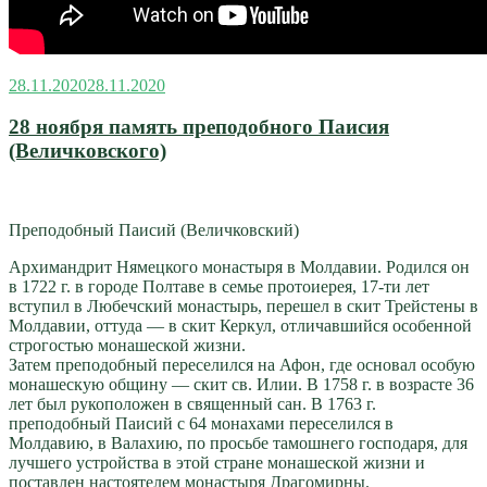
Опубликовано
28.11.2020
28.11.2020
28 ноября память преподобного Паисия
(Величковского)
Преподобный Паисий (Величковский)
Архимандрит Нямецкого монастыря в Молдавии. Родился он
в 1722 г. в городе Полтаве в семье протоиерея, 17-ти лет
вступил в Любечский монастырь, перешел в скит Трейстены в
Молдавии, оттуда — в скит Керкул, отличавшийся особенной
строгостью монашеской жизни.
Затем преподобный переселился на Афон, где основал особую
монашескую общину — скит св. Илии. В 1758 г. в возрасте 36
лет был рукоположен в священный сан. В 1763 г.
преподобный Паисий с 64 монахами переселился в
Молдавию, в Валахию, по просьбе тамошнего господаря, для
лучшего устройства в этой стране монашеской жизни и
поставлен настоятелем монастыря Драгомирны.