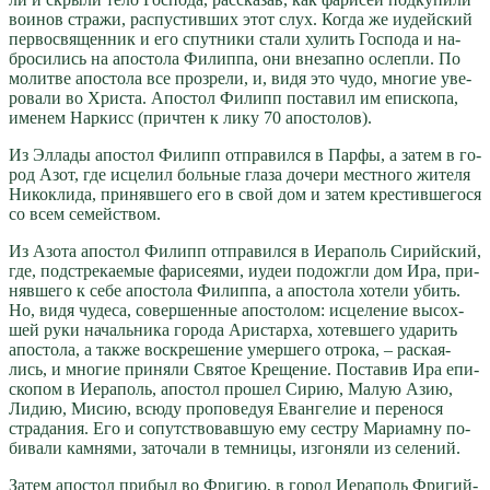
во­и­нов стра­жи, рас­пу­стив­ших этот слух. Ко­гда же иудей­ский
пер­во­свя­щен­ник и его спут­ни­ки ста­ли ху­лить Гос­по­да и на­
бро­си­лись на апо­сто­ла Филип­па, они вне­зап­но ослеп­ли. По
мо­лит­ве апо­сто­ла все про­зре­ли, и, ви­дя это чу­до, мно­гие уве­
ро­ва­ли во Хри­ста. Апо­стол Филипп по­ста­вил им епи­ско­па,
име­нем Нар­кисс (при­чтен к ли­ку 70 апо­сто­лов).
Из Эл­ла­ды апо­стол Филипп от­пра­вил­ся в Пар­фы, а за­тем в го­
род Азот, где ис­це­лил боль­ные гла­за до­че­ри мест­но­го жи­те­ля
Ни­ко­кли­да, при­няв­ше­го его в свой дом и за­тем кре­стив­ше­го­ся
со всем се­мей­ством.
Из Азо­та апо­стол Филипп от­пра­вил­ся в Иера­поль Си­рий­ский,
где, под­стре­ка­е­мые фа­ри­се­я­ми, иудеи по­до­жгли дом Ира, при­
няв­ше­го к се­бе апо­сто­ла Филип­па, а апо­сто­ла хо­те­ли убить.
Но, ви­дя чу­де­са, со­вер­шен­ные апо­сто­лом: ис­це­ле­ние вы­сох­
шей ру­ки на­чаль­ни­ка го­ро­да Ари­стар­ха, хо­тев­ше­го уда­рить
апо­сто­ла, а так­же вос­кре­ше­ние умер­ше­го от­ро­ка, – рас­ка­я­
лись, и мно­гие при­ня­ли Свя­тое Кре­ще­ние. По­ста­вив Ира епи­
ско­пом в Иера­поль, апо­стол про­шел Си­рию, Ма­лую Азию,
Ли­дию, Ми­сию, всю­ду про­по­ве­дуя Еван­ге­лие и пе­ре­но­ся
стра­да­ния. Его и со­пут­ство­вав­шую ему сест­ру Ма­ри­ам­ну по­
би­ва­ли кам­ня­ми, за­то­ча­ли в тем­ни­цы, из­го­ня­ли из се­ле­ний.
За­тем апо­стол при­был во Фри­гию, в го­род Иера­поль Фри­гий­