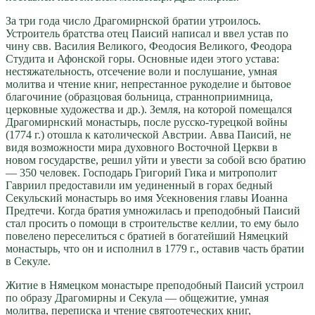
За три года число Драгомирнской братии утроилось.
Устроитель братства отец Паисий написал и ввел устав по
чину свв. Василия Великого, Феодосия Великого, Феодора
Студита и Афонской горы. Основные идеи этого устава:
нестяжательность, отсечение воли и послушание, умная
молитва и чтение книг, непрестанное рукоделие и бытовое
благочиние (образцовая больница, странноприимница,
церковные художества и др.). Земля, на которой помещался
Драгомирнский монастырь, после русско-турецкой войны
(1774 г.) отошла к католической Австрии. Авва Паисий, не
видя возможности мира духовного Восточной Церкви в
новом государстве, решил уйти и увести за собой всю братию
— 350 человек. Господарь Григорий Гика и митрополит
Гавриил предоставили им уединенный в горах бедный
Секульский монастырь во имя Усекновения главы Иоанна
Предтечи. Когда братия умножилась и преподобный Паисий
стал просить о помощи в строительстве келлии, то ему было
повелено переселиться с братией в богатейший Нямецкий
монастырь, что он и исполнил в 1779 г., оставив часть братии
в Секуле.
Житие в Нямецком монастыре преподобный Паисий устроил
по образу Драгомирны и Секула — общежитие, умная
молитва, переписка и чтение святоотеческих книг,