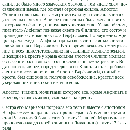
ский, где бы­ло мно­го язы­че­ских хра­мов, в том чис­ле храм, по­
свя­щен­ный зме­ям, где оби­та­ла огром­ная ехид­на. Апо­стол
Филипп си­лой мо­лит­вы умерт­вил ехид­ну и ис­це­лил мно­гих
уку­шен­ных зме­я­ми. В чис­ле ис­це­лен­ных бы­ла же­на пра­ви­те­
ля го­ро­да Ан­фи­па­та, при­няв­шая хри­сти­ан­ство. Узнав об этом,
пра­ви­тель Ан­фи­пат при­ка­зал схва­тить Филип­па, его сест­ру и
при­шед­ше­го с ни­ми апо­сто­ла Вар­фо­ло­мея. По на­у­ще­нию жре­
цов хра­ма ехид­ны Ан­фи­пат при­ка­зал рас­пять свя­тых апо­сто­
лов Филип­па и Вар­фо­ло­мея. В это вре­мя на­ча­лось зем­ле­тря­се­
ние, и всех при­сут­ство­вав­ших на су­ди­ли­ще за­сы­па­ло зем­лей.
Ви­ся­щий на кре­сте у хра­ма ехид­ны апо­стол Филипп мо­лил­ся
о спа­се­нии рас­пяв­ших его от по­след­ствий зем­ле­тря­се­ния. Ви­
дя про­ис­хо­див­шее, на­род уве­ро­вал во Хри­ста и стал тре­бо­вать
сня­тия с кре­ста апо­сто­лов. Апо­стол Вар­фо­ло­мей, сня­тый с
кре­ста, был еще жив и, по­лу­чив осво­бож­де­ние, кре­стил всех
уве­ро­вав­ших и по­ста­вил им епи­ско­па.
Апо­стол Филипп, мо­лит­ва­ми ко­то­ро­го все, кро­ме Ан­фи­па­та и
жре­цов, оста­лись жи­вы, скон­чал­ся на кре­сте.
Сест­ра его Ма­ри­ам­на по­греб­ла его те­ло и вме­сте с апо­сто­лом
Вар­фо­ло­ме­ем на­пра­ви­лась с про­по­ве­дью в Ар­ме­нию, где апо­
стол Вар­фо­ло­мей был рас­пят (па­мять 11 июня), Ма­ри­ам­на же
про­по­ве­до­ва­ла до сво­ей кон­чи­ны в Ли­ка­о­нии (па­мять 17 фев­
ра­ля).