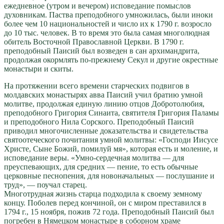
ежедневное (утром и вечером) исповедание помыслов
духовникам. Паства преподобного умножилась, были иноки
более чем 10 национальностей и число их к 1790 г. возросло
до 10 тыс. человек. В то время это была самая многолюдная
обитель Восточной Православной Церкви. В 1790 г.
преподобный Паисий был возведен в сан архимандрита,
продолжая окормлять по-прежнему Секул и другие окрестные
монастыри и скиты.
На протяжении всего времени старческих подвигов в
молдавских монастырях авва Паисий учил братию умной
молитве, продолжая единую линию отцов Добротолюбия,
преподобного Григория Синаита, святителя Григория Паламы
и преподобного Нила Сорского. Преподобный Паисий
приводил многочисленные доказательства и свидетельства
святоотеческого почитания умной молитвы: «Господи Иисусе
Христе, Сыне Божий, помилуй мя», которая есть и моление, и
исповедание веры. «Умно-сердечная молитва — для
преуспевающих, для средних — пение, то есть обычные
церковные песнопения, для новоначальных — послушание и
труд», — поучал старец.
Многотрудная жизнь старца подходила к своему земному
концу. Поболев перед кончиной, он с миром преставился в
1794 г., 15 ноября, пожив 72 года. Преподобный Паисий был
погребен в Нямецком монастыре в соборном храме