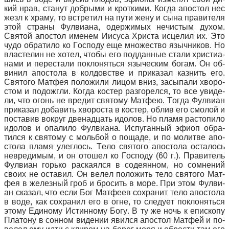
кий нрав, ста­нут доб­ры­ми и крот­ки­ми. Ко­гда апо­стол нес
жезл к хра­му, то встре­тил на пу­ти же­ну и сы­на пра­ви­те­ля
этой стра­ны Фул­ви­а­на, одер­жи­мых нечи­стым ду­хом.
Свя­той апо­стол име­нем Иису­са Хри­ста ис­це­лил их. Это
чу­до об­ра­ти­ло ко Гос­по­ду еще мно­же­ство языч­ни­ков. Но
вла­сте­лин не хо­тел, чтобы его под­дан­ные ста­ли хри­сти­а­
на­ми и пе­ре­ста­ли по­кло­нять­ся язы­че­ским бо­гам. Он об­
ви­нил апо­сто­ла в кол­дов­стве и при­ка­зал каз­нить его.
Свя­то­го Мат­фея по­ло­жи­ли ли­цом вниз, за­сы­па­ли хво­ро­
стом и по­до­жгли. Ко­гда ко­стер раз­го­рел­ся, то все уви­де­
ли, что огонь не вре­дит свя­то­му Мат­фею. То­гда Фул­ви­ан
при­ка­зал до­ба­вить хво­ро­ста в ко­стер, об­лив его смо­лой и
по­ста­вив во­круг две­на­дцать идо­лов. Но пла­мя рас­то­пи­ло
идо­лов и опа­ли­ло Фул­ви­а­на. Ис­пу­ган­ный эфи­оп об­ра­
тил­ся к свя­то­му с моль­бой о по­ща­де, и по мо­лит­ве апо­
сто­ла пла­мя улег­лось. Те­ло свя­то­го апо­сто­ла оста­лось
невре­ди­мым, и он ото­шел ко Гос­по­ду (60 г.). Пра­ви­тель
Фул­ви­ан горь­ко рас­ка­ял­ся в со­де­ян­ном, но со­мне­ний
сво­их не оста­вил. Он ве­лел по­ло­жить те­ло свя­то­го Мат­
фея в же­лез­ный гроб и бро­сить в мо­ре. При этом Фул­ви­
ан ска­зал, что ес­ли Бог Мат­фе­ев со­хра­нит те­ло апо­сто­ла
в во­де, как со­хра­нил его в огне, то сле­ду­ет по­кло­нять­ся
это­му Еди­но­му Ис­тин­но­му Бо­гу. В ту же ночь к епи­ско­пу
Пла­то­ну в сон­ном ви­де­нии явил­ся апо­стол Мат­фей и по­