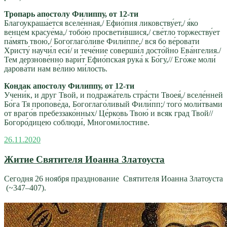
Тропарь апостолу Филиппу, от 12-ти
Благоукраша́ется вселе́нная,/ Ефио́пия ликовству́ет,/ я́ко
венце́м красуе́ма,/ тобо́ю просвети́вшися,/ све́тло торжеству́ет
па́мять твою́,/ Богоглаго́ливе Фили́ппе,/ вся бо ве́ровати
Христу́ научи́л еси́/ и тече́ние соверши́л досто́йно Ева́нгелия./
Тем дерзнове́нно вари́т Ефио́пская рука́ к Бо́гу,// Его́же моли́
дарова́ти нам ве́лию ми́лость.
Кондак апостолу Филиппу, от 12-ти
Учени́к, и друг Твой, и подража́тель стра́сти Твоея́,/ вселе́нней
Бо́га Тя пропове́да, Богоглаго́ливый Фили́пп;/ того́ моли́твами
от враго́в пребеззако́нных/ Це́рковь Твою́ и всяк град Твой//
Богоро́дицею соблюди́, Многоми́лостиве.
Опубликовано
26.11.2020
Житие Святителя Иоанна Златоуста
Сегодня 26 ноября празднование Святителя Иоанна Златоуста
(~347–407).