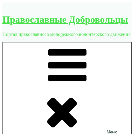
Перейти
к
содержимому
Православные Добровольцы
Портал православного молодежного волонтерского движения
Меню