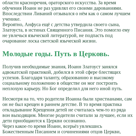
области красноречия, ораторского искусства. За время
обучения Иоанн не раз удивлял его своими дарованиями.
Впоследствии Ливаний отзывался о нём как о самом лучшем
ученике.
Вероятно, Анфуса ещё с детства утвердила своего сына,
Златоуста, в истинах Священного Писания. Это помогло ему
не увлечься языческой литературой, не подпасть под
очарование лоска светской языческой жизни.
Молодые годы. Путь в Церковь.
Получив необходимые знания, Иоанн Златоуст занялся
адвокатской практикой, добился в этой сфере блестящих
успехов. Благодаря таланту, образованию и высокому
социальному положению в обществе он мог построить
неплохую карьеру. Но Бог определил для него иной путь.
Несмотря на то, что родители Иоанна были христианами, сам
он не был крещен в раннем детстве. В то время практика
откладывание Крещения детей не считалась чем-то из ряда
вон выходящим. Многие родители считали за лучшее, если их
дети приобщаются к Церкви осознанно.
Через какое-то время Иоанн, всерьёз увлекшись
Божественным Писанием и сочинениями отцов Церкви,