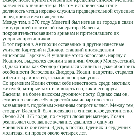
возвёл его в звание чтеца. На том историческом этапе
должность чтеца нередко служила предварительной ступенью
перед принятием священства.
Между тем, в 370 году Мелетий был изгнан из города в связи
с внутренней политикой императора Валента,
покровительствовавшего арианам и притеснявшего их
упорных противников.
В тот период в Антиохии оставались и другие известные
учителя: Картерий и Диодор, ставший впоследствии
епископом Тарским. В училище этого богослова, наряду с
Иоанном, выделялся своими знаниями Феодор Мопсуестский.
Однако тогда как Феодор стремился усилить и даже обострить
особенности богословия Диодора, Иоанн, напротив, старался
избегать крайностей, сглаживал острые углы.
Со временем Иоанн стяжал себе известность среди местных
жителей, которые захотели видеть его, как и его друга
Василия, на более высоком духовном посту. Однако сам он,
смиренно считая себя недостойным иерархического
возвышения, подобным желаниям сопротивлялся. Между тем,
его друг, Василий, был посвящен в епископское достоинство.
Около 374–375 годов, по смерти любящей матери, Иоанн
реализовал свое давнее желание, удалился в одну из
монашеских обителей. Здесь, в постах, бдениях и сердечных
молитвах, он провел около четырех лет.