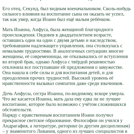
Его отец, Секунд, был видным военачальником. Сколь-нибудь
сильного влияния на воспитание сына он оказать не успел,
так как умер, когда Иоанн был ещё малым ребёнком.
Мать Иоанна, Анфуса, была женщиной благородного
происхождения. Овдовев в двадцатилетнем возрасте,
оставшись один на один с двумя детьми и наследством,
требовавшим надлежащего управления, она столкнулась с
немалыми трудностями. В аналогичных ситуациях многие
женщины, её современницы, не отказывались от вступления
во второй брак, однако Анфуса с твёрдой решимостью
отклоняла все поступавшие ей предложения о замужестве.
Она нашла в себе силы и для воспитания детей, и для
преодоления прочих трудностей. Высокий уровень её
нравственности вызывал симпатии даже среди язычников.
Дочь Анфусы, сестра Иоанна, по-видимому, вскоре умерла.
Что же касается Иоанна, мать дала ему едва ли не лучшее
воспитание, которое было возможно с учётом сложившихся
обстоятельств.
Наряду с нравственным воспитанием Иоанн получил
прекрасное светское образование. Философии он учился у
Андрагафия, а литературе, риторике (и другим дисциплинам)
– у знаменитого Ливания, одного из лучших специалистов в