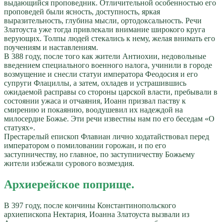
выдающийся проповедник. Отличительной особенностью его
проповедей были ясность, доступность, яркая
выразительность, глубина мысли, ортодоксальность. Речи
Златоуста уже тогда привлекали внимание широкого круга
верующих. Толпы людей стекались к нему, желая внимать его
поучениям и наставлениям.
В 388 году, после того как жители Антиохии, недовольные
введением специального военного налога, учинили в городе
возмущение и снесли статуи императора Феодосия и его
супруги Флациллы, а затем, охладев и устрашившись
ожидаемой расправы со стороны царской власти, пребывали в
состоянии ужаса и отчаяния, Иоанн призвал паству к
смирению и покаянию, воодушевил их надеждой на
милосердие Божье. Эти речи известны нам по его беседам «О
статуях».
Престарелый епископ Флавиан лично ходатайствовал перед
императором о помиловании горожан, и по его
заступничеству, но главное, по заступничеству Божьему
жители избежали сурового возмездия.
Архиерейское поприще.
В 397 году, после кончины Константинопольского
архиепископа Нектария, Иоанна Златоуста вызвали из