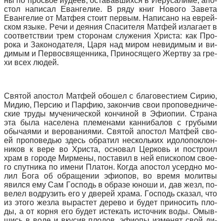
ны по прось­бе иуде­ев, оста­вав­ших­ся в Иеру­са­ли­ме, апо­
стол на­пи­сал Еван­ге­лие. В ря­ду книг Но­во­го За­ве­та
Еван­ге­лие от Мат­фея сто­ит пер­вым. На­пи­са­но на ев­рей­
ском язы­ке. Ре­чи и де­я­ния Спа­си­те­ля Мат­фей из­ла­га­ет в
со­от­вет­ствии трем сто­ро­нам слу­же­ния Хри­ста: как Про­
ро­ка и За­ко­но­да­те­ля, Ца­ря над ми­ром неви­ди­мым и ви­
ди­мым и Пер­во­свя­щен­ни­ка, При­но­ся­ще­го Жерт­ву за гре­
хи всех лю­дей.
Свя­той апо­стол Мат­фей обо­шел с бла­го­ве­сти­ем Си­рию,
Ми­дию, Пер­сию и Пар­фию, за­кон­чив свои про­по­вед­ни­че­
ские тру­ды му­че­ни­че­ской кон­чи­ной в Эфи­о­пии. Стра­на
эта бы­ла на­се­ле­на пле­ме­на­ми кан­ни­ба­лов с гру­бы­ми
обы­ча­я­ми и ве­ро­ва­ни­я­ми. Свя­той апо­стол Мат­фей сво­
ей про­по­ве­дью здесь об­ра­тил несколь­ких идо­ло­по­клон­
ни­ков к ве­ре во Хри­ста, ос­но­вал Цер­ковь и по­стро­ил
храм в го­ро­де Мир­ме­ны, по­ста­вил в ней епи­ско­пом сво­е­
го спут­ни­ка по име­ни Пла­тон. Ко­гда апо­стол усерд­но мо­
лил Бо­га об об­ра­ще­нии эфи­о­пов, во вре­мя мо­лит­вы
явил­ся ему Сам Гос­подь в об­ра­зе юно­ши и, дав жезл, по­
ве­лел во­дру­зить его у две­рей хра­ма. Гос­подь ска­зал, что
из это­го жез­ла вы­рас­тет де­ре­во и бу­дет при­но­сить пло­
ды, а от кор­ня его бу­дет ис­те­кать ис­точ­ник во­ды. Омыв­
шись в во­де и вку­сив пло­дов, эфи­о­пы из­ме­нят свой ди­