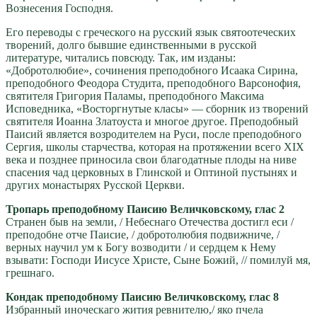
Вознесения Господня.
Его переводы с греческого на русский язык святоотеческих
творений, долго бывшие единственными в русской
литературе, читались повсюду. Так, им изданы:
«Добротолюбие», сочинения преподобного Исаака Сирина,
преподобного Феодора Студита, преподобного Варсонофия,
святителя Григория Паламы, преподобного Максима
Исповедника, «Восторгнутые класы» — сборник из творений
святителя Иоанна Златоуста и многое другое. Преподобный
Паисий является возродителем на Руси, после преподобного
Сергия, школы старчества, которая на протяжении всего XIX
века и позднее приносила свои благодатные плоды на ниве
спасения чад церковных в Глинской и Оптиной пустынях и
других монастырях Русской Церкви.
Тропарь преподобному Паисию Величковскому, глас 2
Странен быв на земли, / Небеснаго Отечества достигл еси /
преподобне отче Паисие, / добротолюбия подвижниче, /
верных научил ум к Богу возводити / и сердцем к Нему
взывати: Господи Иисусе Христе, Сыне Божий, // помилуй мя,
грешнаго.
Кондак преподобному Паисию Величковскому, глас 8
Избранный иноческаго жития ревнителю,/ яко пчела