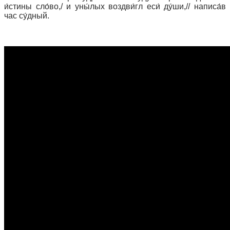
и́стины сло́во,/ и уны́лых воздви́гл еси́ ду́ши,// написа́в
час су́дный.