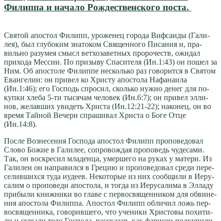
Филиппа и начало Рождественского поста.
Свя­той апо­стол Филипп, уро­же­нец го­ро­да Виф­са­и­ды (Га­ли­
лея), был глу­бо­ким зна­то­ком Свя­щен­но­го Пи­са­ния и, пра­
виль­но ра­зу­мея смысл вет­хо­за­вет­ных про­ро­честв, ожи­дал
при­хо­да Мес­сии. По при­зы­ву Спа­си­те­ля (Ин.1:43) он по­шел за
Ним. Об апо­сто­ле Филип­пе несколь­ко раз го­во­рит­ся в Свя­том
Еван­ге­лии: он при­вел ко Хри­сту апо­сто­ла На­фа­наи­ла
(Ин.1:46); его Гос­подь спро­сил, сколь­ко нуж­но де­нег для по­
куп­ки хле­ба 5-ти ты­ся­чам че­ло­век (Ин.6:7); он при­вел эл­ли­
нов, же­лав­ших уви­деть Хри­ста (Ин.12:21-22); на­ко­нец, он во
вре­мя Тай­ной Ве­че­ри спра­ши­вал Хри­ста о Бо­ге От­це
(Ин.14:8).
По­сле Воз­не­се­ния Гос­по­да апо­стол Филипп про­по­ве­до­вал
Сло­во Бо­жие в Га­ли­лее, со­про­вож­дая про­по­ведь чу­де­са­ми.
Так, он вос­кре­сил мла­ден­ца, умер­ше­го на ру­ках у ма­те­ри. Из
Га­ли­леи он на­пра­вил­ся в Гре­цию и про­по­ве­до­вал сре­ди пе­ре­
се­лив­ших­ся ту­да иуде­ев. Неко­то­рые из них со­об­щи­ли в Иеру­
са­лим о про­по­ве­ди апо­сто­ла, и то­гда из Иеру­са­ли­ма в Эл­ла­ду
при­бы­ли книж­ни­ки во гла­ве с пер­во­свя­щен­ни­ком для об­ви­не­
ния апо­сто­ла Филип­па. Апо­стол Филипп об­ли­чил ложь пер­
во­свя­щен­ни­ка, го­во­рив­ше­го, что уче­ни­ки Хри­сто­вы по­хи­ти­
ли и скры­ли те­ло Гос­по­да, рас­ска­зав, как фа­ри­сеи под­ку­пи­ли