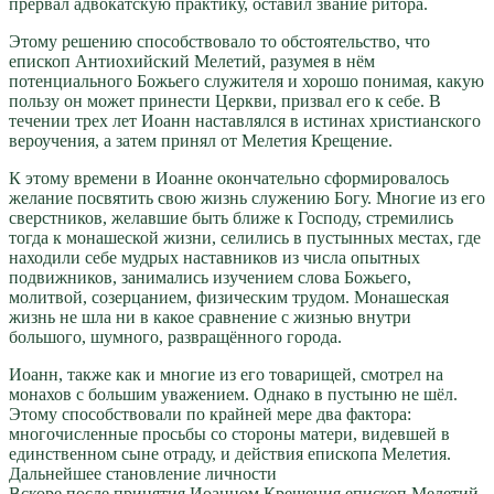
прервал адвокатскую практику, оставил звание ритора.
Этому решению способствовало то обстоятельство, что
епископ Антиохийский Мелетий, разумея в нём
потенциального Божьего служителя и хорошо понимая, какую
пользу он может принести Церкви, призвал его к себе. В
течении трех лет Иоанн наставлялся в истинах христианского
вероучения, а затем принял от Мелетия Крещение.
К этому времени в Иоанне окончательно сформировалось
желание посвятить свою жизнь служению Богу. Многие из его
сверстников, желавшие быть ближе к Господу, стремились
тогда к монашеской жизни, селились в пустынных местах, где
находили себе мудрых наставников из числа опытных
подвижников, занимались изучением слова Божьего,
молитвой, созерцанием, физическим трудом. Монашеская
жизнь не шла ни в какое сравнение с жизнью внутри
большого, шумного, развращённого города.
Иоанн, также как и многие из его товарищей, смотрел на
монахов с большим уважением. Однако в пустыню не шёл.
Этому способствовали по крайней мере два фактора:
многочисленные просьбы со стороны матери, видевшей в
единственном сыне отраду, и действия епископа Мелетия.
Дальнейшее становление личности
Вскоре после принятия Иоанном Крещения епископ Мелетий