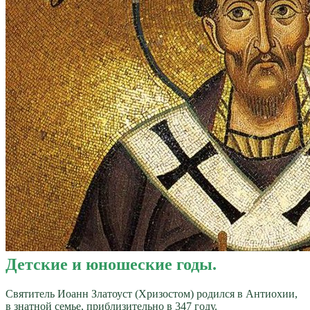
Детские и юношеские годы.
Святитель Иоанн Златоуст (Хризостом) родился в Антиохии,
в знатной семье, приблизительно в 347 году.