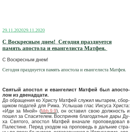
Опубликовано
29.11.2020
29.11.2020
C Воскресным днем! Сегодня празднуется
память апостола и евангелиста Матфея.
C Воскресным днем!
Сегодня празднуется память апостола и евангелиста Матфея.
Святый апостол и евангелист Матфей был апо­сто­
лом из две­на­дца­ти.
До об­ра­ще­ния ко Хри­сту Мат­фей слу­жил мы­та­рем, сбор­
щи­ком по­да­тей для Ри­ма. Услы­шав глас Иису­са Хри­ста:
«Иди за Мной» (
Мф.9.9
), он оста­вил свою долж­ность и
по­шел за Спа­си­те­лем. Вос­при­няв бла­го­дат­ные да­ры Ду­
ха Свя­то­го, апо­стол Мат­фей вна­ча­ле про­по­ве­до­вал в
Па­ле­стине. Пе­ред ухо­дом на про­по­ведь в даль­ние стра­