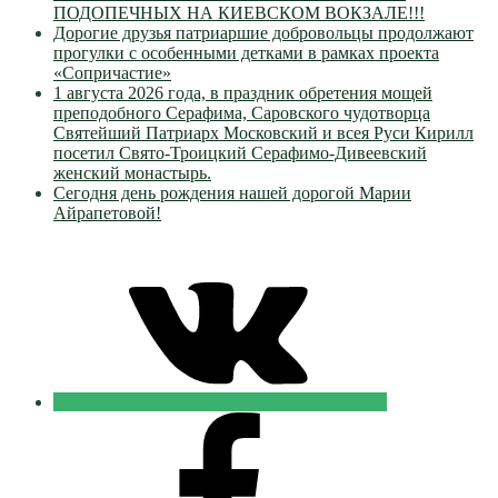
ПОДОПЕЧНЫХ НА КИЕВСКОМ ВОКЗАЛЕ!!!
Дорогие друзья патриаршие добровольцы продолжают
прогулки с особенными детками в рамках проекта
«Сопричастие»
1 августа 2026 года, в праздник обретения мощей
преподобного Серафима, Саровского чудотворца
Святейший Патриарх Московский и всея Руси Кирилл
посетил Свято-Троицкий Серафимо-Дивеевский
женский монастырь.
Сегодня день рождения нашей дорогой Марии
Айрапетовой!
VK
Православные
Добровольцы
FB
Православные
Добровольцы