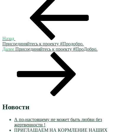
запись:
по
записям
Назад
Присоединяйтесь к проекту #Продобро.
Следующая
Далее
Присоединяйтесь к проекту #ПроДобро.
запись
Новости
А по-настоящему не может быть любви без
жертвенности !
ПРИГЛАШАЕМ НА КОРМЛЕНИЕ НАШИХ