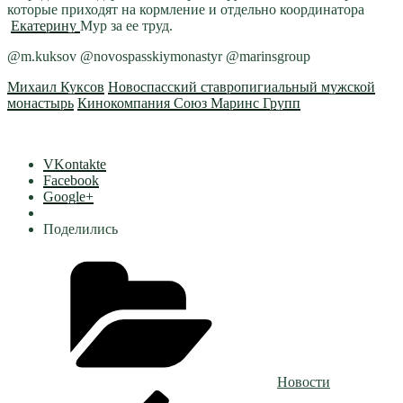
которые приходят на кормление и отдельно координатора
Екатерину
Мур за ее труд.
@m.kuksov @novospasskiymonastyr @marinsgroup
Михаил Куксов
Новоспасский ставропигиальный мужской
монастырь
Кинокомпания Союз Маринс Групп
VKontakte
Facebook
Google+
Поделились
Рубрики
Новости
Навигация
Предыдущая