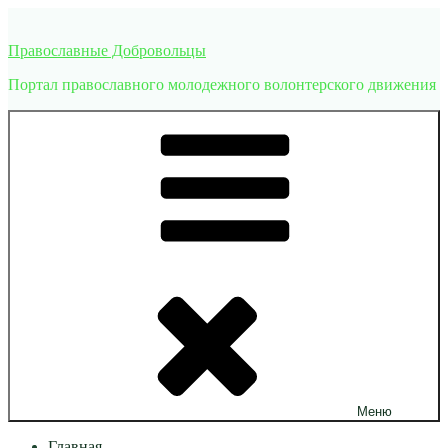
Перейти
к
Православные Добровольцы
содержимому
Портал православного молодежного волонтерского движения
Меню
Главная