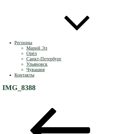
Регионы
Марий Эл
Орёл
Санкт-Петербург
Ульяновск
Чувашия
Контакты
IMG_8388
Навигация
Предыдущая
запись:
по
записям