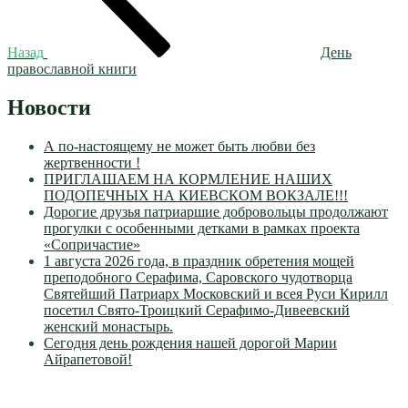
Назад
День
православной книги
Новости
А по-настоящему не может быть любви без
жертвенности !
ПРИГЛАШАЕМ НА КОРМЛЕНИЕ НАШИХ
ПОДОПЕЧНЫХ НА КИЕВСКОМ ВОКЗАЛЕ!!!
Дорогие друзья патриаршие добровольцы продолжают
прогулки с особенными детками в рамках проекта
«Сопричастие»
1 августа 2026 года, в праздник обретения мощей
преподобного Серафима, Саровского чудотворца
Святейший Патриарх Московский и всея Руси Кирилл
посетил Свято-Троицкий Серафимо-Дивеевский
женский монастырь.
Сегодня день рождения нашей дорогой Марии
Айрапетовой!
VK
Православные