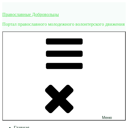
Перейти
к
Православные Добровольцы
содержимому
Портал православного молодежного волонтерского движения
Меню
Главная