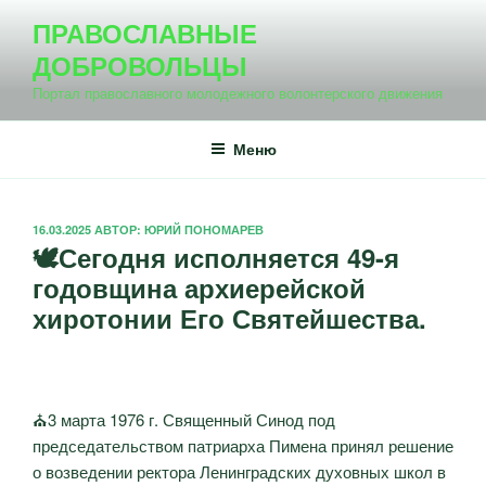
Перейти
ПРАВОСЛАВНЫЕ
к
ДОБРОВОЛЬЦЫ
содержимому
Портал православного молодежного волонтерского движения
Меню
ОПУБЛИКОВАНО
16.03.2025
АВТОР:
ЮРИЙ ПОНОМАРЕВ
🕊️Сегодня исполняется 49-я
годовщина архиерейской
хиротонии Его Святейшества.
⛪3 марта 1976 г. Священный Синод под
председательством патриарха Пимена принял решение
о возведении ректора Ленинградских духовных школ в