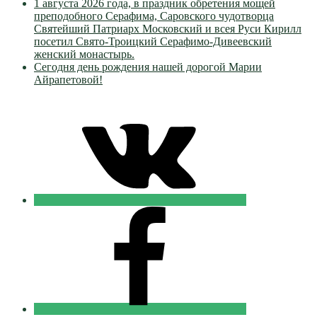
1 августа 2026 года, в праздник обретения мощей
преподобного Серафима, Саровского чудотворца
Святейший Патриарх Московский и всея Руси Кирилл
посетил Свято-Троицкий Серафимо-Дивеевский
женский монастырь.
Сегодня день рождения нашей дорогой Марии
Айрапетовой!
VK
Православные
Добровольцы
FB
Православные
Добровольцы