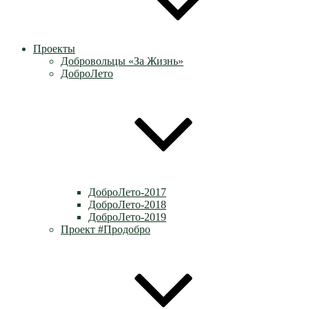
Проекты
Добровольцы «За Жизнь»
ДоброЛето
ДоброЛето-2017
ДоброЛето-2018
ДоброЛето-2019
Проект #Продобро