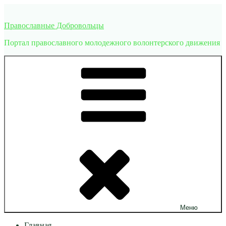
Перейти
к
Православные Добровольцы
содержимому
Портал православного молодежного волонтерского движения
Меню
Главная