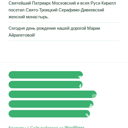
Святейший Патриарх Московский и всея Руси Кирилл
посетил Свято-Троицкий Серафимо-Дивеевский
женский монастырь.
Сегодня день рождения нашей дорогой Марии
Айрапетовой!
VK Православные Добровольцы
FB Православные Добровольцы
Instagram Православные Добровольцы
Youtube Православные Добровольцы
Tik-tok Православные Добровольцы
Контакты
Сайт работает на WordPress