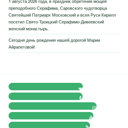
1 августа 2026 года, в праздник обретения мощей
преподобного Серафима, Саровского чудотворца
Святейший Патриарх Московский и всея Руси Кирилл
посетил Свято-Троицкий Серафимо-Дивеевский
женский монастырь.
Сегодня день рождения нашей дорогой Марии
Айрапетовой!
VK Православные Добровольцы
FB Православные Добровольцы
Instagram Православные Добровольцы
Youtube Православные Добровольцы
Tik-tok Православные Добровольцы