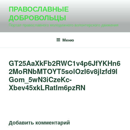
Перейти
ПРАВОСЛАВНЫЕ
к
ДОБРОВОЛЬЦЫ
содержимому
Портал православного молодежного волонтерского движения
Меню
GT25AaXkFb2RWC1v4p6JfYKHn6
2MoRNbMTOYT5solOzI6v8jlzfd9l
Gom_5wN3iCzeKc-
Xbev45xkLRatIm6pzRN
Добавить комментарий