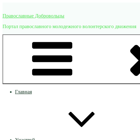
Перейти
к
Православные Добровольцы
содержимому
Портал православного молодежного волонтерского движения
Главная
Участвуй