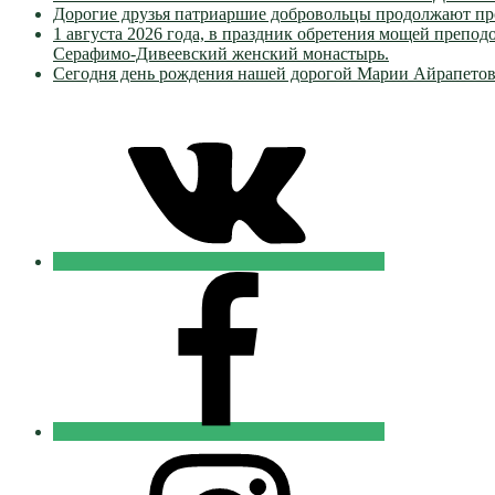
Дорогие друзья патриаршие добровольцы продолжают пр
1 августа 2026 года, в праздник обретения мощей преп
Серафимо-Дивеевский женский монастырь.
Сегодня день рождения нашей дорогой Марии Айрапетов
VK
Православные
Добровольцы
FB
Православные
Добровольцы
Instagram
Православные
Добровольцы