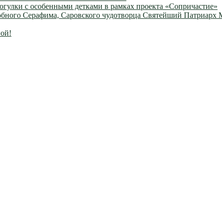
огулки с особенными детками в рамках проекта «Сопричастие»
одобного Серафима, Саровского чудотворца Святейший Патриарх
ой!