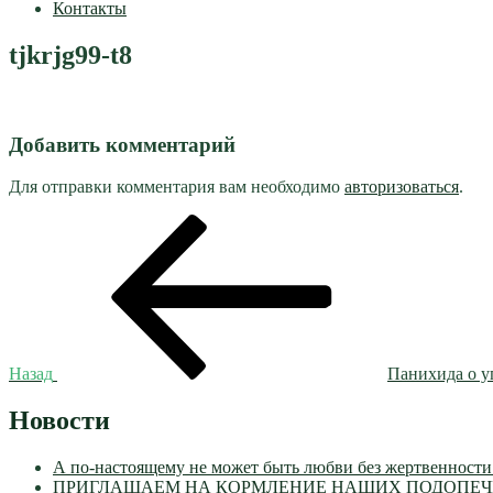
Контакты
tjkrjg99-t8
Добавить комментарий
Для отправки комментария вам необходимо
авторизоваться
.
Навигация
Предыдущая
запись:
по
записям
Назад
Панихида о у
Новости
А по-настоящему не может быть любви без жертвенности
ПРИГЛАШАЕМ НА КОРМЛЕНИЕ НАШИХ ПОДОПЕЧН