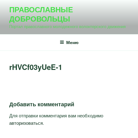
Перейти
ПРАВОСЛАВНЫЕ
к
ДОБРОВОЛЬЦЫ
содержимому
Портал православного молодежного волонтерского движения
Меню
rHVCf03yUeE-1
Добавить комментарий
Для отправки комментария вам необходимо
авторизоваться
.