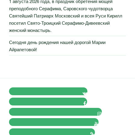
1 августа 2026 года, в праздник обретения мощей
преподобного Серафима, Саровского чудотворца
Святейший Патриарх Московский и всея Руси Кирилл
посетил Свято-Троицкий Серафимо-Дивеевский
женский монастырь.
Сегодня день рождения нашей дорогой Марии
Айрапетовой!
VK Православные Добровольцы
FB Православные Добровольцы
Instagram Православные Добровольцы
Youtube Православные Добровольцы
Tik-tok Православные Добровольцы