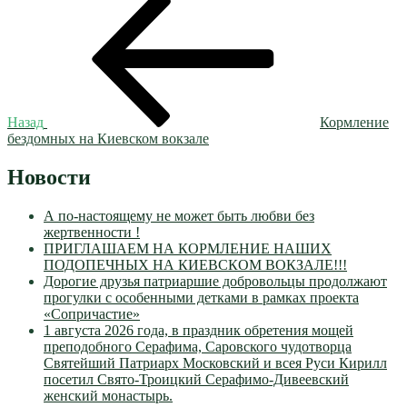
Навигация
запись:
по
записям
Назад
Кормление
бездомных на Киевском вокзале
Новости
А по-настоящему не может быть любви без
жертвенности !
ПРИГЛАШАЕМ НА КОРМЛЕНИЕ НАШИХ
ПОДОПЕЧНЫХ НА КИЕВСКОМ ВОКЗАЛЕ!!!
Дорогие друзья патриаршие добровольцы продолжают
прогулки с особенными детками в рамках проекта
«Сопричастие»
1 августа 2026 года, в праздник обретения мощей
преподобного Серафима, Саровского чудотворца
Святейший Патриарх Московский и всея Руси Кирилл
посетил Свято-Троицкий Серафимо-Дивеевский
женский монастырь.