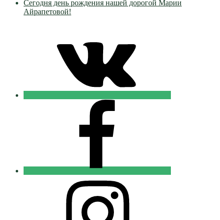
Сегодня день рождения нашей дорогой Марии
Айрапетовой!
VK
Православные
Добровольцы
FB
Православные
Добровольцы
Instagram
Православные
Добровольцы