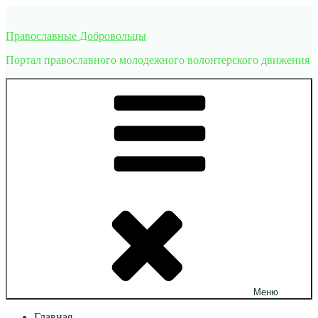
Перейти
к
Православные Добровольцы
содержимому
Портал православного молодежного волонтерского движения
Меню
Главная