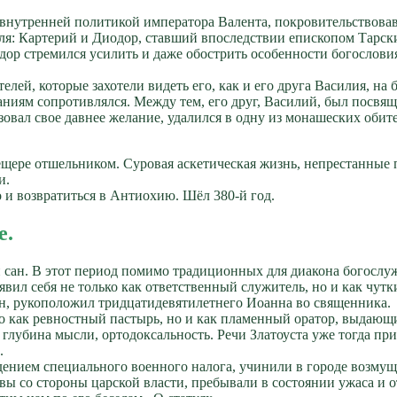
 с внутренней политикой императора Валента, покровительствов
еля: Картерий и Диодор, ставший впоследствии епископом Тарски
р стремился усилить и даже обострить особенности богословия 
лей, которые захотели видеть его, как и его друга Василия, на
иям сопротивлялся. Между тем, его друг, Василий, был посвящ
вал свое давнее желание, удалился в одну из монашеских обител
щере отшельником. Суровая аскетическая жизнь, непрестанные п
и.
 и возвратиться в Антиохию. Шёл 380-й год.
е.
 сан. В этот период помимо традиционных для диакона богослуж
вил себя не только как ответственный служитель, но и как чут
ан, рукоположил тридцатидевятилетнего Иоанна во священника.
ько как ревностный пастырь, но и как пламенный оратор, выдаю
, глубина мысли, ортодоксальность. Речи Златоуста уже тогда 
.
дением специального военного налога, учинили в городе возмущ
вы со стороны царской власти, пребывали в состоянии ужаса и 