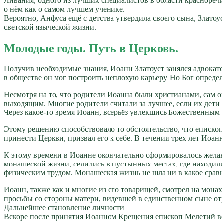
Ливания, одного из лучших специалистов в области красноречи
о нём как о самом лучшем ученике.
Вероятно, Анфуса ещё с детства утвердила своего сына, Златоу
светской языческой жизни.
Молодые годы. Путь в Церковь.
Получив необходимые знания, Иоанн Златоуст занялся адвокат
в обществе он мог построить неплохую карьеру. Но Бог определ
Несмотря на то, что родители Иоанна были христианами, сам о
выходящим. Многие родители считали за лучшее, если их дети
Через какое-то время Иоанн, всерьёз увлекшись Божественным
Этому решению способствовало то обстоятельство, что еписко
принести Церкви, призвал его к себе. В течении трех лет Иоан
К этому времени в Иоанне окончательно сформировалось желан
монашеской жизни, селились в пустынных местах, где находил
физическим трудом. Монашеская жизнь не шла ни в какое срав
Иоанн, также как и многие из его товарищей, смотрел на мон
просьбы со стороны матери, видевшей в единственном сыне отр
Дальнейшее становление личности
Вскоре после принятия Иоанном Крещения епископ Мелетий воз