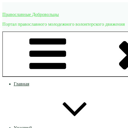
Перейти
к
Православные Добровольцы
содержимому
Портал православного молодежного волонтерского движения
Главная
Участвуй