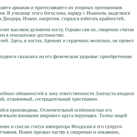
авшего арианам и притеснявшего их упорных противников.
м. В училище этого богослова, наряду с Иоанном, выделялся
Диодора, Иоанн, напротив, старался избегать крайностей,
 более высоком духовном посту. Однако сам он, смиренно считая
ен в епископское достоинство.
ей. Здесь, в постах, бдениях и сердечных молитвах, он провел
одвиги сказались на его физическом здоровье: приобретенная
ебных обязанностей в зону ответственности Златоуста входило
кий, отзывчивый, сострадательный христианин.
щийся проповедник. Отличительной особенностью его
привлекали внимание широкого круга верующих. Толпы людей
ение и снесли статуи императора Феодосия и его супруги
отчаяния, Иоанн призвал паству к смирению и покаянию,