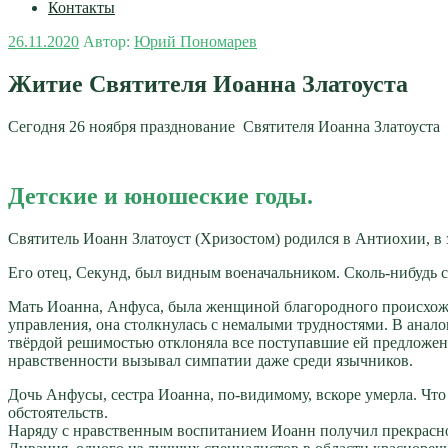
Контакты
Опубликовано
26.11.2020
Автор:
Юрий Пономарев
Житие Святителя Иоанна Златоуста
Сегодня 26 ноября празднование Святителя Иоанна Златоуста 
Детские и юношеские годы.
Святитель Иоанн Златоуст (Хризостом) родился в Антиохии, в з
Его отец, Секунд, был видным военачальником. Сколь-нибудь с
Мать Иоанна, Анфуса, была женщиной благородного происхожде
управления, она столкнулась с немалыми трудностями. В анал
твёрдой решимостью отклоняла все поступавшие ей предложения
нравственности вызывал симпатии даже среди язычников.
Дочь Анфусы, сестра Иоанна, по-видимому, вскоре умерла. Что
обстоятельств.
Наряду с нравственным воспитанием Иоанн получил прекрасное