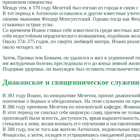
принятием священства.
Между тем, в 370 году Мелетий был изгнан из города в связи
В тот период в Антиохии оставались и другие известные учит
своими знаниями Феодор Мопсуестский. Однако тогда как Феодо
сглаживал острые углы.
Со временем Иоанн стяжал себе известность среди местных жите
себя недостойным иерархического возвышения, подобным желан
Около 374–375 годов, по смерти любящей матери, Иоанн реализо
около четырех лет.
Затем, Промыслом Божьим, он удалился и жил в уединенной пе
им желудочная болезнь преследовала его до конца земной жизн
Подорвав здоровье, он вынужден был оставить отшельничество
Диаконское и священническое служени
В 381 году Иоанн, по инициативе Мелетия, принял диаконский
попечение о бедных и обездоленных. На этом служении он проя
В 386 году преемник Мелетия по епископской кафедре, Флави
В этот период он снискал себе широкую славу, причем не тол
проповедей были ясность, доступность, яркая выразительность
стекались к нему, желая внимать его поучениям и наставлениям
В 388 году, после того как жители Антиохии, недовольные вве
Флациллы, а затем, охладев и устрашившись ожидаемой распра