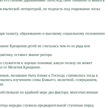
влял его своими дарованиями. Впоследствии Ливаний отзывался
я языческой литературой, не подпасть под очарование лоска
одаря таланту, образованию и высокому социальному положению
ание Крещения детей не считалась чем-то из ряда вон
актику, оставил звание ритора.
о служителя и хорошо понимая, какую пользу он может
нял от Мелетия Крещение.
иков, желавшие быть ближе к Господу, стремились тогда к
мались изучением слова Божьего, молитвой, созерцанием,
да.
собствовали по крайней мере два фактора: многочисленные
чтеца нередко служила предварительной ступенью перед