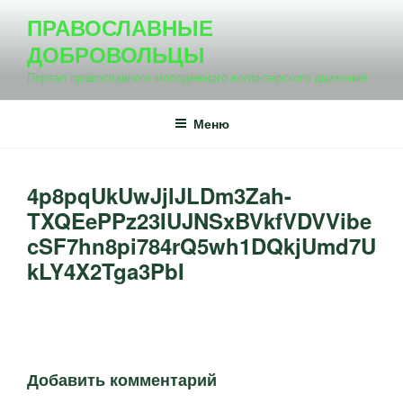
Перейти
ПРАВОСЛАВНЫЕ
к
ДОБРОВОЛЬЦЫ
содержимому
Портал православного молодежного волонтерского движения
Меню
4p8pqUkUwJjlJLDm3Zah-
TXQEePPz23IUJNSxBVkfVDVVibe
cSF7hn8pi784rQ5wh1DQkjUmd7U
kLY4X2Tga3PbI
Добавить комментарий