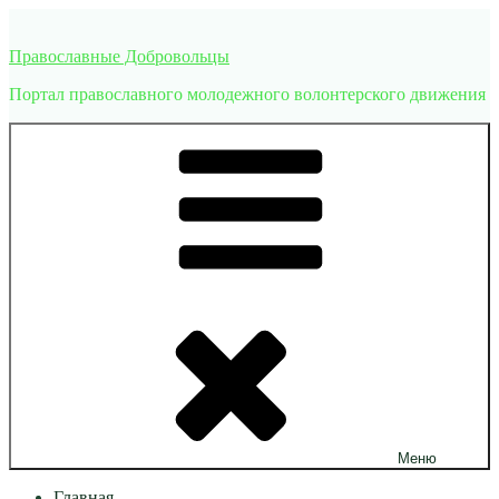
Перейти
к
Православные Добровольцы
содержимому
Портал православного молодежного волонтерского движения
Меню
Главная