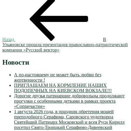
Навигация
запись:
по
записям
Назад
В
Ульяновске прошла презентация православно-патриотической
компании «Русский вектор»
Новости
А по-настоящему не может быть любви без
жертвенности !
ПРИГЛАШАЕМ НА КОРМЛЕНИЕ НАШИХ
ПОДОПЕЧНЫХ НА КИЕВСКОМ ВОКЗАЛЕ!!!
Дорогие друзья патриаршие добровольцы продолжают
прогулки с особенными детками в рамках проекта
«Сопричастие»
1 августа 2026 года, в праздник обретения мощей
преподобного Серафима, Саровского чудотворца
Святейший Патриарх Московский и всея Руси Кирилл
посетил Свято-Троицкий Серафимо-Дивеевский