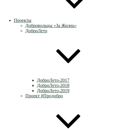
Проекты
Добровольцы «За Жизнь»
ДоброЛето
ДоброЛето-2017
ДоброЛето-2018
ДоброЛето-2019
Проект #Продобро