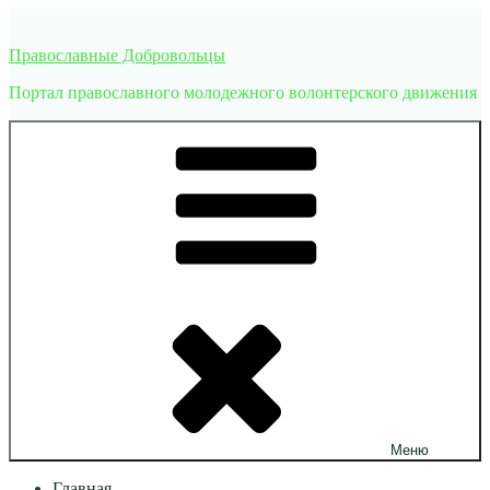
Перейти
к
Православные Добровольцы
содержимому
Портал православного молодежного волонтерского движения
Меню
Главная