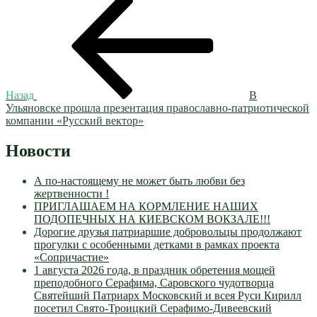
Навигация
запись:
по
записям
Назад
В
Ульяновске прошла презентация православно-патриотической
компании «Русский вектор»
Новости
А по-настоящему не может быть любви без
жертвенности !
ПРИГЛАШАЕМ НА КОРМЛЕНИЕ НАШИХ
ПОДОПЕЧНЫХ НА КИЕВСКОМ ВОКЗАЛЕ!!!
Дорогие друзья патриаршие добровольцы продолжают
прогулки с особенными детками в рамках проекта
«Сопричастие»
1 августа 2026 года, в праздник обретения мощей
преподобного Серафима, Саровского чудотворца
Святейший Патриарх Московский и всея Руси Кирилл
посетил Свято-Троицкий Серафимо-Дивеевский