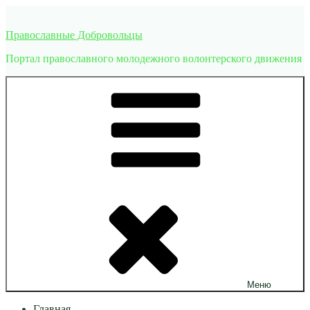
Перейти
к
Православные Добровольцы
содержимому
Портал православного молодежного волонтерского движения
Меню
Главная