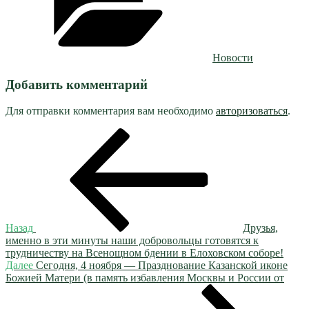
Новости
Добавить комментарий
Для отправки комментария вам необходимо
авторизоваться
.
Навигация
Предыдущая
запись:
по
записям
Назад
Друзья,
именно в эти минуты наши добровольцы готовятся к
трудничеству на Всенощном бдении в Елоховском соборе!
Следующая
Далее
Сегодня, 4 ноября — ️Празднование Казанской иконе
запись
Божией Матери (в память избавления Москвы и России от